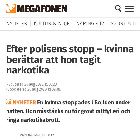
NYHETER
KULTUR & NÖJE
NÄRINGSLIV
SPORT & HÄ
Efter polisens stopp – kvinna
berättar att hon tagit
narkotika
Publicerad 26 aug 2020, kl 08:23
(uppdaterad 26 aug 2020, kl 09:38)
NYHETER
En kvinna stoppades i Boliden under
natten. Hon misstänks nu för grovt rattfylleri och
ringa narkotikabrott.
ANNONS MOBILE TOP