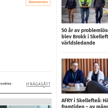
50 år av problemlös
blev Brokk i Skellef
världsledande
AFRY i Skellefteå: H
framtiden – av män