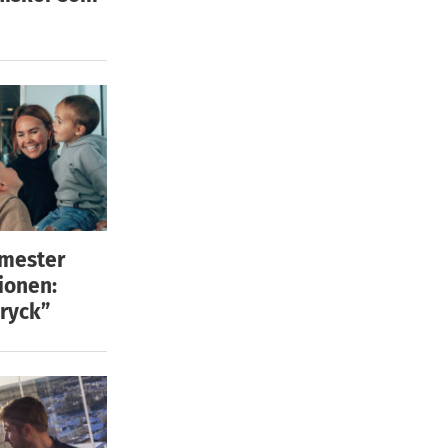
emester
ionen:
ryck”