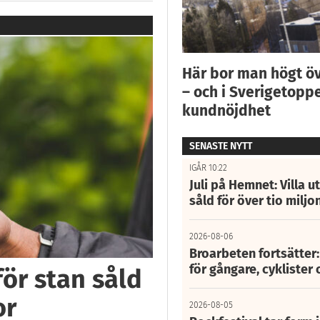
Här bor man högt ö
– och i Sverigetoppe
kundnöjdhet
SENASTE NYTT
IGÅR 10:22
Juli på Hemnet: Villa u
såld för över tio miljo
2026-08-06
Broarbeten fortsätter
för gångare, cyklister 
för stan såld
or
2026-08-05