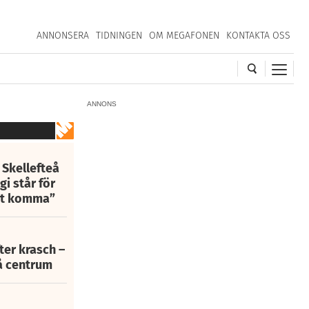
ANNONSERA
TIDNINGEN
OM MEGAFONEN
KONTAKTA OSS
ANNONS
 Skellefteå
i står för
att komma”
fter krasch –
eå centrum