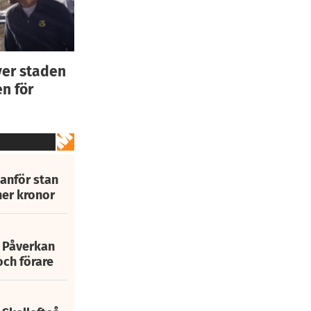
ver staden
n för
tanför stan
ner kronor
: Påverkan
och förare