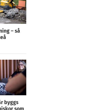
ning – så
teå
är byggs
niskor som