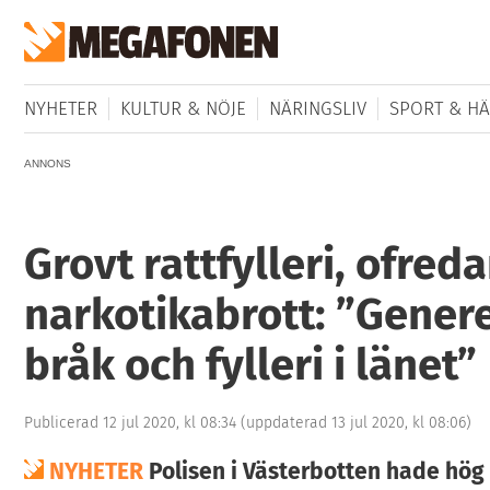
NYHETER
KULTUR & NÖJE
NÄRINGSLIV
SPORT & HÄ
ANNONS
Grovt rattfylleri, ofred
narkotikabrott: ”Gener
bråk och fylleri i länet”
Publicerad 12 jul 2020, kl 08:34
(uppdaterad 13 jul 2020, kl 08:06)
NYHETER
Polisen i Västerbotten hade hög