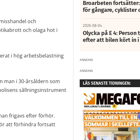
Broarbeten fortsätter
för gångare, cyklister 
misshandel och
2026-08-04
otikabrott och olaga hot i
Olycka på E 4: Person t
efter att bilen kört in 
lterat i hög arbetsbelastning
ANNONS
ANNONS
en man i 30-årsåldern som
LÄS SENASTE TIDNINGEN:
i polisens sållningsinstrument
an frigavs efter förhör.
r att förhindra fortsatt