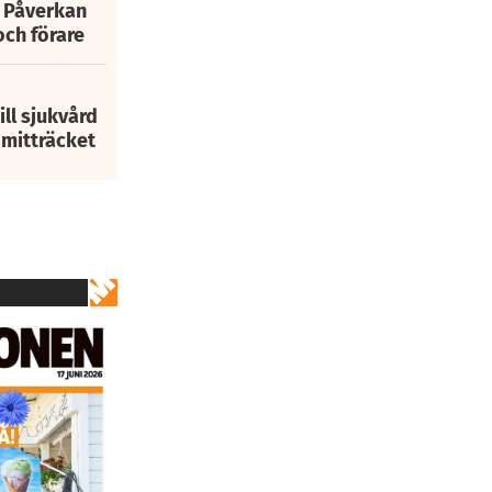
: Påverkan
och förare
ill sjukvård
i mitträcket