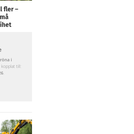
 fler –
 små
ihet
e
röna i
opplat till:
26
.