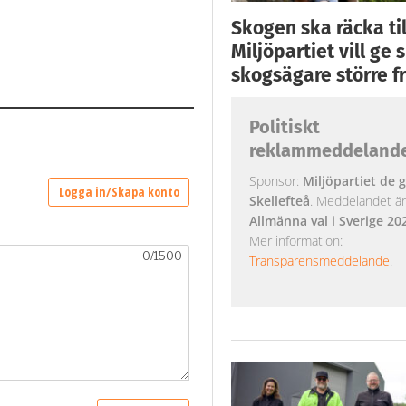
Skogen ska räcka till
Miljöpartiet vill ge
skogsägare större fr
Politiskt
reklammeddeland
Sponsor:
Miljöpartiet de g
Skellefteå
. Meddelandet är k
Allmänna val i Sverige 20
Mer information:
Transparensmeddelande
.