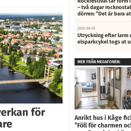
Rockfestival tar form i
– två dagar rocknostalg
dörren: ”Det är bara 
2026-08-05
Utryckning efter larm
elsparkcykel togs ut 
MER FRÅN MEGAFONEN:
verkan för
Anrikt hus i Kåge fick
are
”Föll för charmen oc