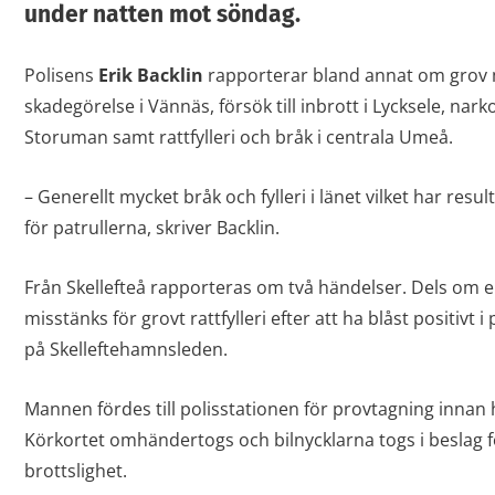
under natten mot söndag.
Polisens
Erik Backlin
rapporterar bland annat om grov 
skadegörelse i Vännäs, försök till inbrott i Lycksele, nark
Storuman samt rattfylleri och bråk i centrala Umeå.
– Generellt mycket bråk och fylleri i länet vilket har resu
för patrullerna, skriver Backlin.
Från Skellefteå rapporteras om två händelser. Dels om 
misstänks för grovt rattfylleri efter att ha blåst positivt 
på Skelleftehamnsleden.
Mannen fördes till polisstationen för provtagning innan h
Körkortet omhändertogs och bilnycklarna togs i beslag fö
brottslighet.