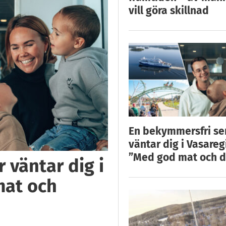
vill göra skillnad
En bekymmersfri s
väntar dig i Vasareg
”Med god mat och d
 väntar dig i
mat och