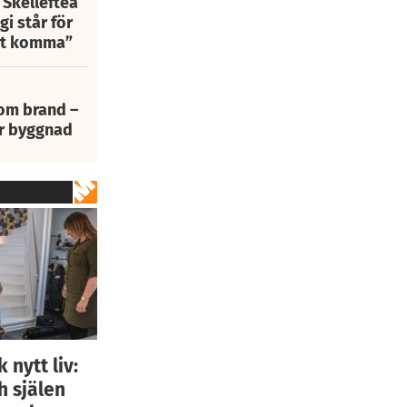
 Skellefteå
i står för
att komma”
 om brand –
ur byggnad
 nytt liv:
h själen