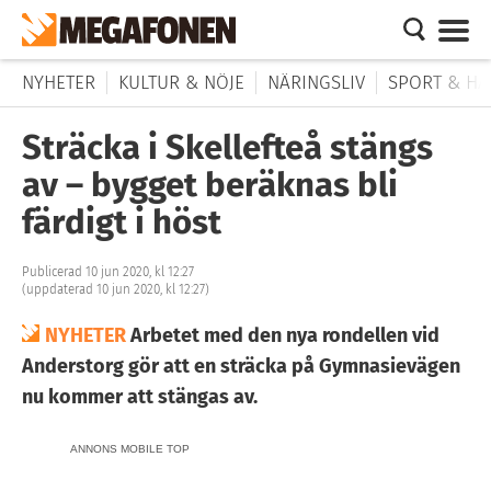
NYHETER
KULTUR & NÖJE
NÄRINGSLIV
SPORT & HÄ
Sträcka i Skellefteå stängs
av – bygget beräknas bli
färdigt i höst
Publicerad 10 jun 2020, kl 12:27
(uppdaterad 10 jun 2020, kl 12:27)
NYHETER
Arbetet med den nya rondellen vid
Anderstorg gör att en sträcka på Gymnasievägen
nu kommer att stängas av.
ANNONS MOBILE TOP