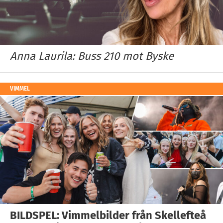
Anna Laurila: Buss 210 mot Byske
VIMMEL
BILDSPEL: Vimmelbilder från Skellefteå