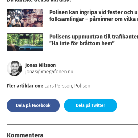
Polisen kan ingripa vid fester och 
folksamlingar – påminner om vilka 
Polisens uppmuntran till trafikant
”Ha inte för bråttom hem”
Jonas Nilsson
jonas@megafonen.nu
Fler artiklar om:
Lars Persson
,
Polisen
Dela på Facebook
Dela på Twitter
Kommentera