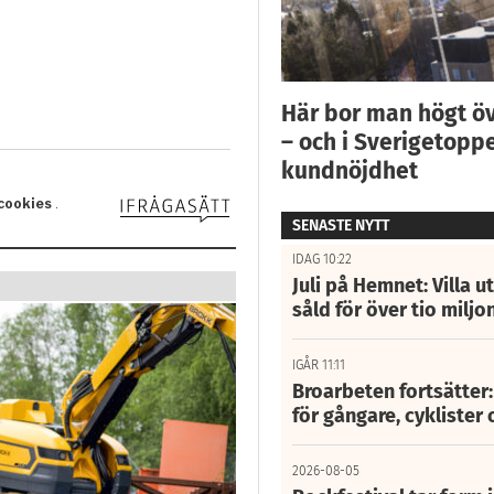
Här bor man högt ö
– och i Sverigetoppe
kundnöjdhet
SENASTE NYTT
IDAG 10:22
Juli på Hemnet: Villa u
såld för över tio miljo
IGÅR 11:11
Broarbeten fortsätter
för gångare, cyklister 
2026-08-05