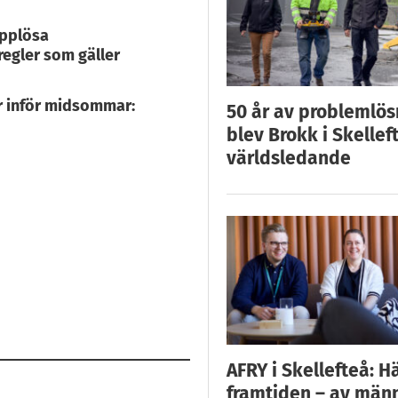
upplösa
regler som gäller
er inför midsommar:
50 år av problemlös
blev Brokk i Skellef
världsledande
AFRY i Skellefteå: H
framtiden – av män