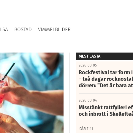
LSA
BOSTAD
VIMMELBILDER
MEST LÄSTA
2026-08-05
Rockfestival tar form i
– två dagar rocknostalg
dörren: ”Det är bara 
2026-08-04
Misstänkt rattfylleri e
och inbrott i Skelleft
IGÅR 11:11