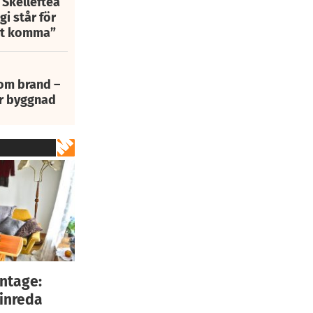
 Skellefteå
i står för
att komma”
 om brand –
ur byggnad
intage:
 inreda