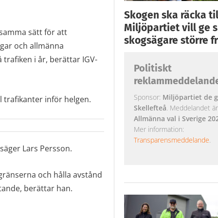
Skogen ska räcka till
Miljöpartiet vill ge
 samma sätt för att
skogsägare större fr
ingar och allmänna
rafiken i år, berättar IGV-
Politiskt
reklammeddeland
Sponsor:
Miljöpartiet de g
ll trafikanter inför helgen.
Skellefteå
. Meddelandet är k
Allmänna val i Sverige 20
Mer information:
Transparensmeddelande
.
 säger Lars Persson.
tsgränserna och hålla avstånd
atande, berättar han.