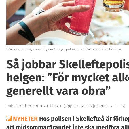
"Det ska vara lagoma mängder", säger polisen Lars Persson. Foto: Pixabay
Så jobbar Skelleftepoli
helgen: ”För mycket al
generellt vara obra”
Publicerad 18 jun 2020, kl 13:01
(uppdaterad 18 jun 2020, kl 13:38)
NYHETER
Hos polisen i Skellefteå är förh
att midsommarfirandet inte ska medföra all