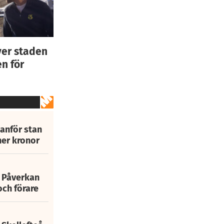
ver staden
n för
tanför stan
ner kronor
: Påverkan
och förare