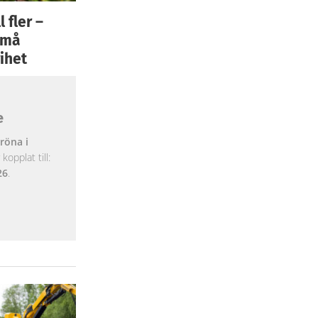
 fler –
 små
ihet
e
röna i
opplat till:
26
.