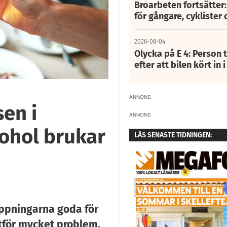
Broarbeten fortsätter
för gångare, cyklister 
2026-08-04
Olycka på E 4: Person t
efter att bilen kört in 
ANNONS
sen i
ANNONS
kohol brukar
LÄS SENASTE TIDNINGEN:
oppningarna goda för
tför mycket problem.