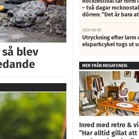
Rockfestival tar form i
– två dagar rocknostalg
dörren: ”Det är bara 
2026-08-05
Utryckning efter larm
elsparkcykel togs ut 
 så blev
ledande
MER FRÅN MEGAFONEN:
Inred med retro & v
”Har alltid gillat att