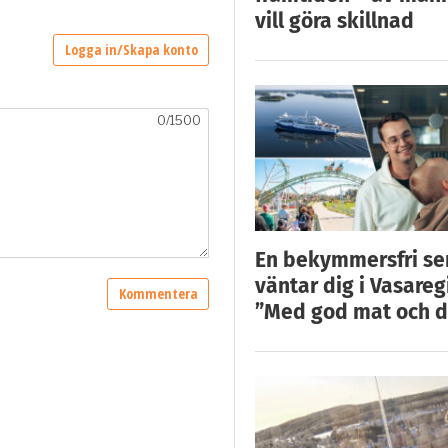
vill göra skillnad
En bekymmersfri s
väntar dig i Vasareg
”Med god mat och d