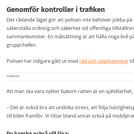
Genomför kontroller i trafiken
Det rådande läget gör att polisen inte behöver jobba på
säkerställa ordning och säkerhet vid offentliga tillställn
sammankomster. En målsättning är att hålla noga koll på t
gruppchefen.
Polisen har tidigare gått ut med
råd och uppmaningar
ti
ANNONS
Att man ska vara nykter bakom ratten är en självklarhet,
– Det är också bra att undvika stress, att följa hastighe
till bilen framför. Vi tittar bland annat också på mobilpr
Du kanske också vill läsa: