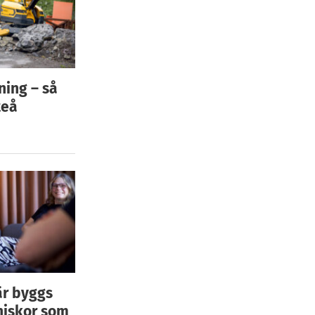
ning – så
teå
är byggs
niskor som