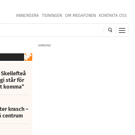
ANNONSERA
TIDNINGEN
OM MEGAFONEN
KONTAKTA OSS
ANNONS
 Skellefteå
i står för
att komma”
fter krasch –
eå centrum