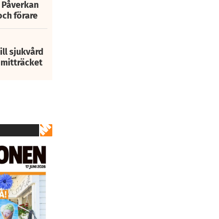
: Påverkan
och förare
ill sjukvård
i mitträcket