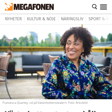
NYHETER
KULTUR & NÖJE
NÄRINGSLIV
SPORT & HÄ
Fransesca Quartey, vd på Västerbottensteatern. Foto: Arkivbild