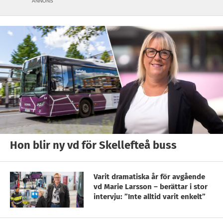
ANNONS
Hon blir ny vd för Skellefteå buss
Varit dramatiska år för avgående
vd Marie Larsson – berättar i stor
intervju: ”Inte alltid varit enkelt”