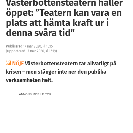
Västerbottensteatern håller
öppet: ”Teatern kan vara en
plats att hämta kraft ur i
denna svåra tid”
Publicerad 17 mar 2020, kl 15:15
(uppdaterad 17 mar 2020, kl 15:19)
NÖJE
Västerbottensteatern tar allvarligt på
krisen – men stänger inte ner den publika
verksamheten helt.
ANNONS MOBILE TOP