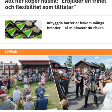
Allt fler köper husbil: ”Erbjuder en frihet
och flexibilitet som tilltalar”
Inbyggda batterier bakom många
bränder – så minimerar du risken
SOMMAR