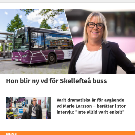
Hon blir ny vd för Skellefteå buss
Varit dramatiska år för avgående
vd Marie Larsson – berättar i stor
intervju: ”Inte alltid varit enkelt”
VIMMEL