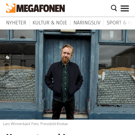
NYHETER
KULTUR & NÖJE
NÄRINGSLIV
SPORT & HÄ
Lars Winnerbäck Foto: Pressbild Knotan