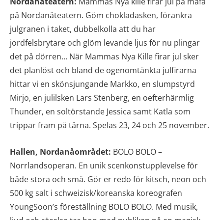
Nordanåteatern:
Mammas Nya kille firar jul på måfå
på Nordanåteatern. Göm chokladasken, förankra
julgranen i taket, dubbelkolla att du har
jordfelsbrytare och glöm levande ljus för nu plingar
det på dörren… När Mammas Nya Kille firar jul sker
det planlöst och bland de ogenomtänkta julfirarna
hittar vi en skönsjungande Markko, en slumpstyrd
Mirjo, en julilsken Lars Stenberg, en oefterhärmlig
Thunder, en soltörstande Jessica samt Katla som
trippar fram på tårna. Spelas 23, 24 och 25 november.
Hallen, Nordanåområdet
:
BOLO BOLO –
Norrlandsoperan. En unik scenkonstupplevelse för
både stora och små. Gör er redo för kitsch, neon och
500 kg salt i schweizisk/koreanska koreografen
YoungSoon’s föreställning BOLO BOLO. Med musik,