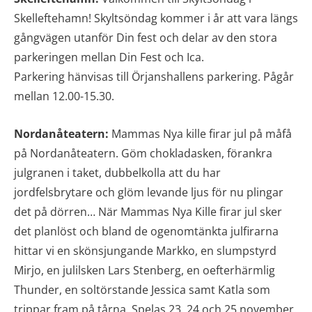
Skelleftehamn! Skyltsöndag kommer i år att vara längs
gångvägen utanför Din fest och delar av den stora
parkeringen mellan Din Fest och Ica.
Parkering hänvisas till Örjanshallens parkering. Pågår
mellan 12.00-15.30.
Nordanåteatern:
Mammas Nya kille firar jul på måfå
på Nordanåteatern. Göm chokladasken, förankra
julgranen i taket, dubbelkolla att du har
jordfelsbrytare och glöm levande ljus för nu plingar
det på dörren… När Mammas Nya Kille firar jul sker
det planlöst och bland de ogenomtänkta julfirarna
hittar vi en skönsjungande Markko, en slumpstyrd
Mirjo, en julilsken Lars Stenberg, en oefterhärmlig
Thunder, en soltörstande Jessica samt Katla som
trippar fram på tårna. Spelas 23, 24 och 25 november.