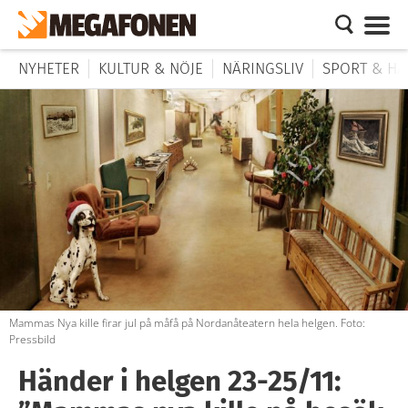
NYHETER
KULTUR & NÖJE
NÄRINGSLIV
SPORT & HÄ
Mammas Nya kille firar jul på måfå på Nordanåteatern hela helgen. Foto:
Pressbild
Händer i helgen 23-25/11: