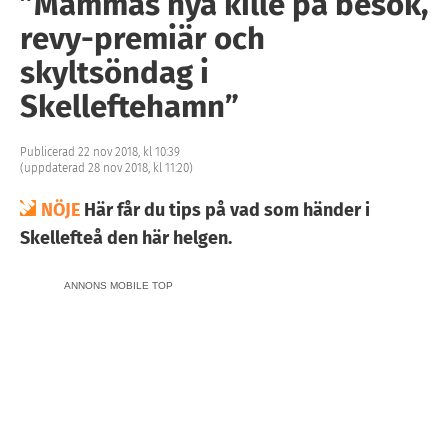
”Mammas nya kille på besök,
revy-premiär och
skyltsöndag i
Skelleftehamn”
Publicerad 22 nov 2018, kl 10:39
(uppdaterad 28 nov 2018, kl 11:20)
NÖJE
Här får du tips på vad som händer i
Skellefteå den här helgen.
ANNONS MOBILE TOP