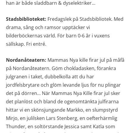
han är både sladdbarn & dyselektriker…
Stadsbiblioteket:
Fredagslek på Stadsbibliotek. Med
drama, sång och ramsor upptäcker vi
bilderböckernas värld. För barn 0-6 år i vuxens
sällskap. Fri entré.
Nordanåteatern
:
Mammas Nya kille firar jul på måfå
på Nordanåteatern. Göm chokladasken, förankra
julgranen i taket, dubbelkolla att du har
jordfelsbrytare och glöm levande ljus för nu plingar
det på dörren… När Mammas Nya Kille firar jul sker
det planlöst och bland de ogenomtänkta julfirarna
hittar vi en skönsjungande Markko, en slumpstyrd
Mirjo, en julilsken Lars Stenberg, en oefterhärmlig
Thunder, en soltörstande Jessica samt Katla som