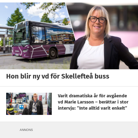
Hon blir ny vd för Skellefteå buss
Varit dramatiska år för avgående
vd Marie Larsson – berättar i stor
intervju: ”Inte alltid varit enkelt”
ANNONS