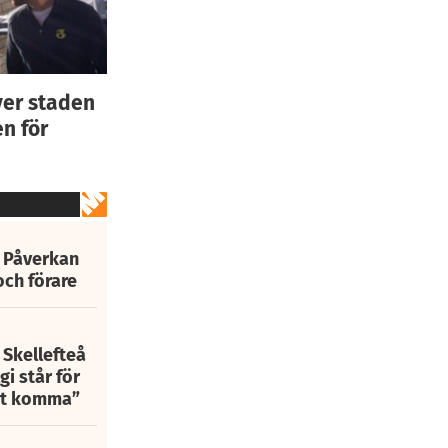
ver staden
n för
: Påverkan
och förare
 Skellefteå
i står för
att komma”