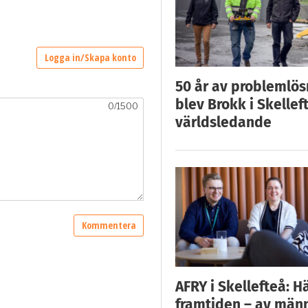
50 år av problemlös
blev Brokk i Skellef
världsledande
AFRY i Skellefteå: H
framtiden – av män