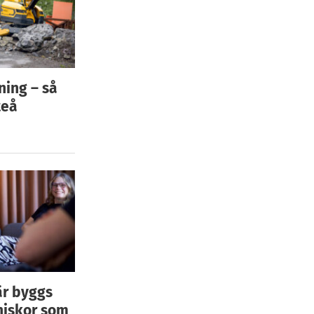
ning – så
teå
är byggs
niskor som