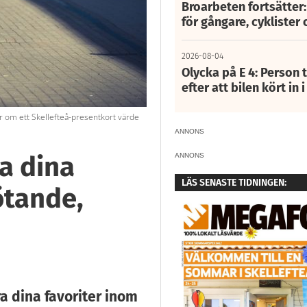
Broarbeten fortsätter
för gångare, cyklister 
2026-08-04
Olycka på E 4: Person t
efter att bilen kört in 
 om ett Skellefteå-presentkort värde
ANNONS
a dina
ANNONS
LÄS SENASTE TIDNINGEN:
ötande,
a dina favoriter inom