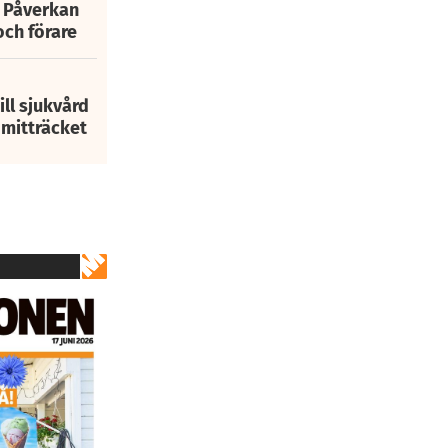
: Påverkan
och förare
ill sjukvård
i mitträcket