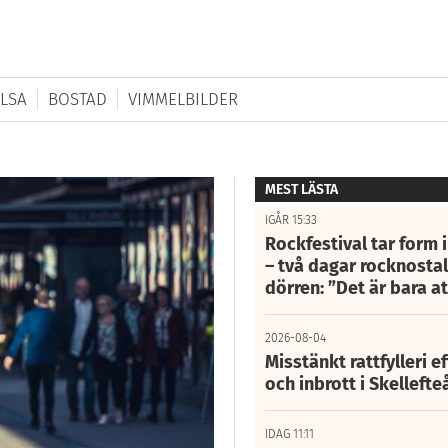
LSA
BOSTAD
VIMMELBILDER
MEST LÄSTA
IGÅR 15:33
Rockfestival tar form i
– två dagar rocknostalg
dörren: ”Det är bara 
2026-08-04
Misstänkt rattfylleri e
och inbrott i Skelleft
IDAG 11:11