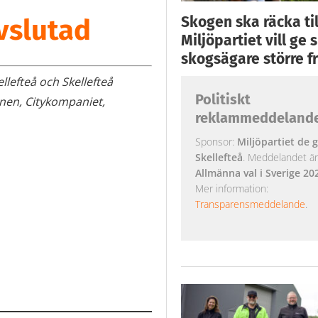
Skogen ska räcka till
vslutad
Miljöpartiet vill ge
skogsägare större fr
lefteå och Skellefteå
Politiskt
nen, Citykompaniet,
reklammeddeland
Sponsor:
Miljöpartiet de g
Skellefteå
. Meddelandet är k
Allmänna val i Sverige 20
Mer information:
Transparensmeddelande
.