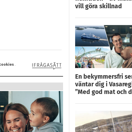
vill göra skillnad
En bekymmersfri s
väntar dig i Vasareg
”Med god mat och d