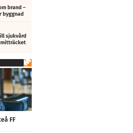
 om brand –
ur byggnad
ill sjukvård
i mitträcket
teå FF