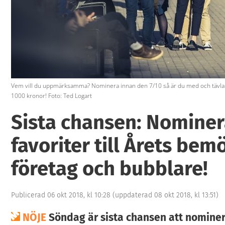
Vem vill du uppmärksamma? Nominera innan den 7/10 så är du med och tävlar
1000 kronor! Foto: Ted Logart
Sista chansen: Nominer
favoriter till Årets bem
företag och bubblare!
Publicerad 06 okt 2018, kl 10:28
(uppdaterad 08 okt 2018, kl 13:51)
NÖJE
Söndag är sista chansen att nominer