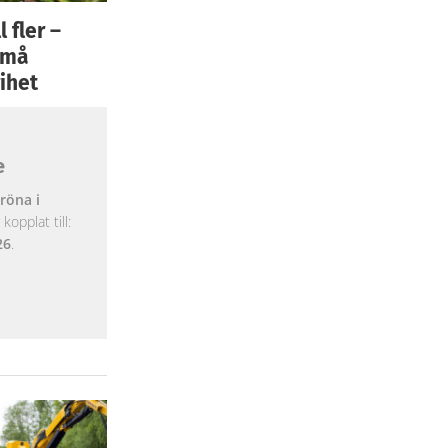
 fler –
 små
ihet
e
röna i
opplat till:
26
.