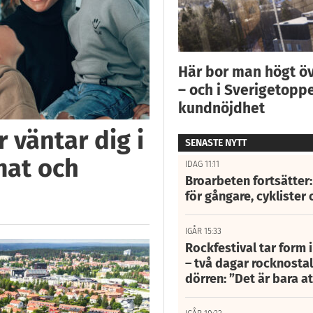
Här bor man högt ö
– och i Sverigetoppe
kundnöjdhet
 väntar dig i
SENASTE NYTT
mat och
IDAG 11:11
Broarbeten fortsätter
för gångare, cyklister 
IGÅR 15:33
Rockfestival tar form i
– två dagar rocknostalg
dörren: ”Det är bara 