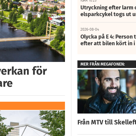
IGÅR 10:23
Utryckning efter larm
elsparkcykel togs ut 
2026-08-04
Olycka på E 4: Person t
efter att bilen kört in 
MER FRÅN MEGAFONEN:
verkan för
are
Från MTV till Skellef