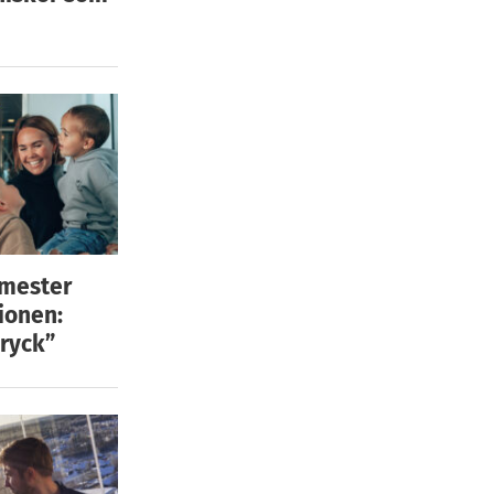
emester
ionen:
ryck”