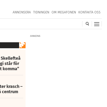
ANNONSERA
TIDNINGEN
OM MEGAFONEN
KONTAKTA OSS
ANNONS
 Skellefteå
i står för
att komma”
fter krasch –
eå centrum