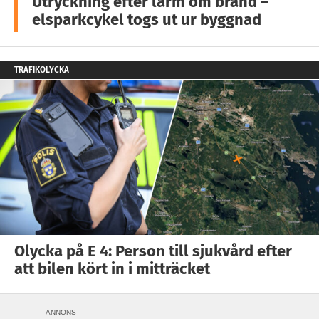
Utryckning efter larm om brand –
elsparkcykel togs ut ur byggnad
TRAFIKOLYCKA
Olycka på E 4: Person till sjukvård efter
att bilen kört in i mitträcket
ANNONS