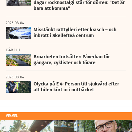
dagar rocknostalgi står för dörren: ”Det är
bara att komma”
2026-08-04
Misstänkt rattfylleri efter krasch – och
inbrott i Skellefteå centrum
IGÅR 11:11
Broarbeten fortsätter: Påverkan för
gångare, cyklister och förare
2026-08-04
Olycka på E 4: Person till sjukvård efter
att bilen kört in i mitträcket
VIMMEL