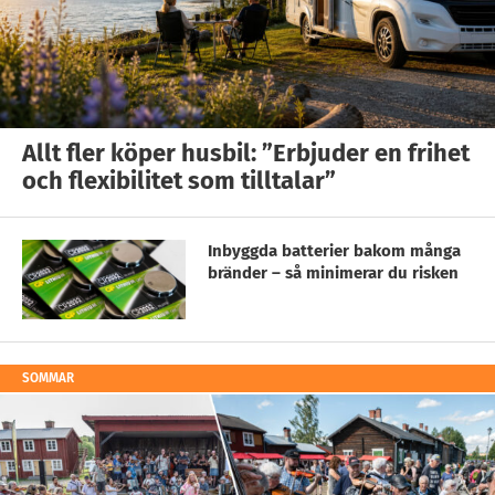
Allt fler köper husbil: ”Erbjuder en frihet
och flexibilitet som tilltalar”
Inbyggda batterier bakom många
bränder – så minimerar du risken
SOMMAR