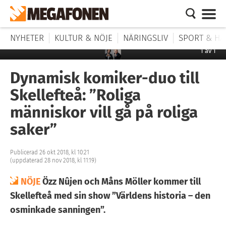
NYHETER
KULTUR & NÖJE
NÄRINGSLIV
SPORT & HÄ
1
av
1
Dynamisk komiker-duo till
Skellefteå: ”Roliga
människor vill gå på roliga
saker”
Publicerad 26 okt 2018, kl 10:21
(uppdaterad 28 nov 2018, kl 11:19)
NÖJE
Özz Nûjen och Måns Möller kommer till
Skellefteå med sin show ”Världens historia – den
osminkade sanningen”.