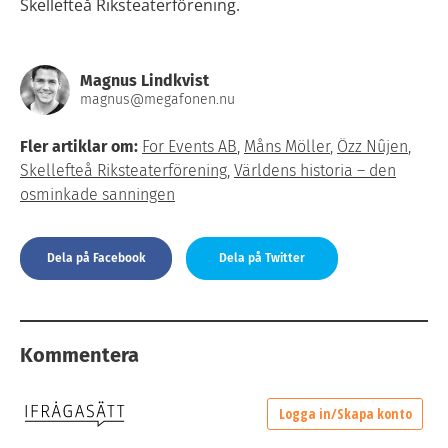
Skellefteå Riksteaterförening.
Magnus Lindkvist
magnus@megafonen.nu
Fler artiklar om:
For Events AB
,
Måns Möller
,
Özz Nûjen
,
Skellefteå Riksteaterförening
,
Världens historia – den
osminkade sanningen
Dela på Facebook
Dela på Twitter
Kommentera