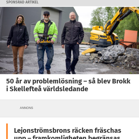
SPONSRAD ARTIKEL
50 år av problemlösning – så blev Brokk
i Skellefteå världsledande
ANNONS
Lejonströmsbrons räcken fräschas
upp – framkomligheten begränsas