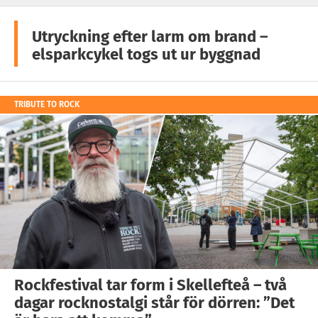
Utryckning efter larm om brand –
elsparkcykel togs ut ur byggnad
TRIBUTE TO ROCK
Rockfestival tar form i Skellefteå – två
dagar rocknostalgi står för dörren: ”Det