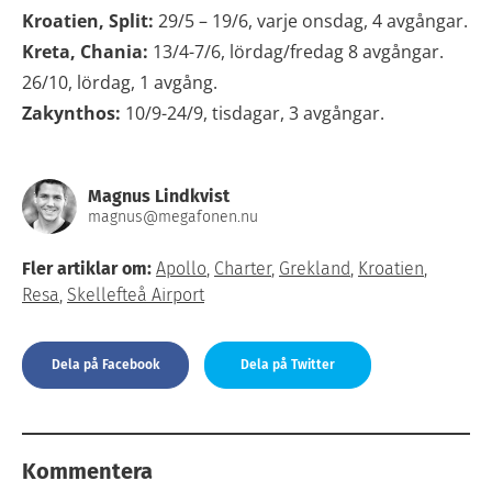
Kroatien, Split:
29/5 – 19/6, varje onsdag, 4 avgångar.
Kreta, Chania:
13/4-7/6, lördag/fredag 8 avgångar.
26/10, lördag, 1 avgång.
Zakynthos:
10/9-24/9, tisdagar, 3 avgångar.
Magnus Lindkvist
magnus@megafonen.nu
Fler artiklar om:
Apollo
,
Charter
,
Grekland
,
Kroatien
,
Resa
,
Skellefteå Airport
Dela på Facebook
Dela på Twitter
Kommentera