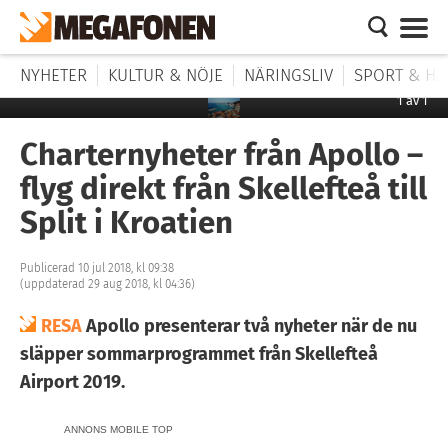
NYHETER
KULTUR & NÖJE
NÄRINGSLIV
SPORT & HÄ
1
av
1
Charternyheter från Apollo –
flyg direkt från Skellefteå till
Split i Kroatien
Publicerad 10 jul 2018, kl 09:38
(uppdaterad 29 aug 2018, kl 04:36)
RESA
Apollo presenterar två nyheter när de nu
släpper sommarprogrammet från Skellefteå
Airport 2019.
ANNONS MOBILE TOP