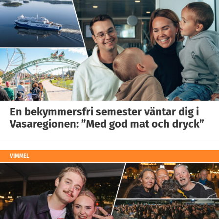
En bekymmersfri semester väntar dig i
Vasaregionen: ”Med god mat och dryck”
VIMMEL