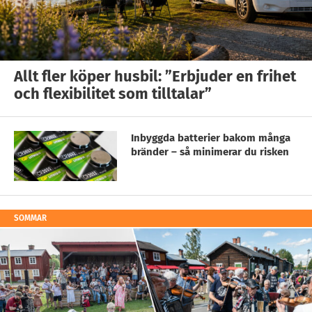
Allt fler köper husbil: ”Erbjuder en frihet
och flexibilitet som tilltalar”
Inbyggda batterier bakom många
bränder – så minimerar du risken
SOMMAR