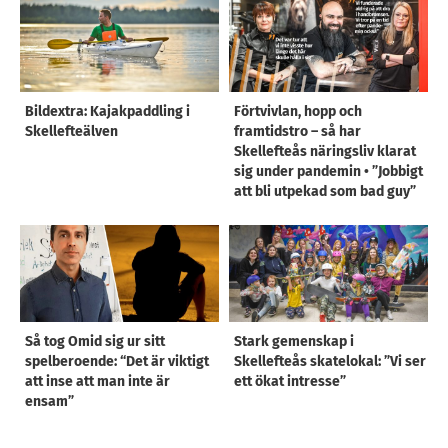
Bildextra: Kajakpaddling i
Förtvivlan, hopp och
Skellefteälven
framtidstro – så har
Skellefteås näringsliv klarat
sig under pandemin • ”Jobbigt
att bli utpekad som bad guy”
Så tog Omid sig ur sitt
Stark gemenskap i
spelberoende: “Det är viktigt
Skellefteås skatelokal: ”Vi ser
att inse att man inte är
ett ökat intresse”
ensam”