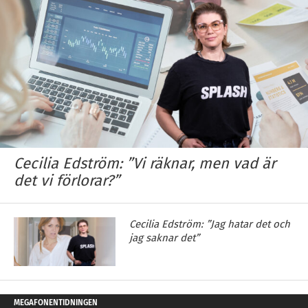
Cecilia Edström: ”Vi räknar, men vad är
det vi förlorar?”
Cecilia Edström: ”Jag hatar det och
jag saknar det”
MEGAFONENTIDNINGEN