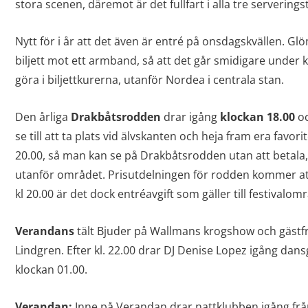
stora scenen, däremot är det fullfart i alla tre serverings
Nytt för i år att det även är entré på onsdagskvällen. Glö
biljett mot ett armband, så att det går smidigare under k
göra i biljettkurerna, utanför Nordea i centrala stan.
Den årliga
Drakbåtsrodden
drar igång
klockan 18.00
oc
se till att ta plats vid älvskanten och heja fram era favorite
20.00, så man kan se på Drakbåtsrodden utan att betala,
utanför området. Prisutdelningen för rodden kommer att 
kl 20.00 är det dock entréavgift som gäller till festivalom
Verandans
tält Bjuder på Wallmans krogshow och gästf
Lindgren. Efter kl. 22.00 drar DJ Denise Lopez igång dansgo
klockan 01.00.
Verandan:
Inne på Verandan drar nattklubben igång från k