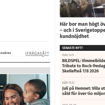
Här bor man högt ö
– och i Sverigetoppe
kundnöjdhet
SENASTE NYTT
IDAG 14:11
BILDSPEL: Vimmelbilde
Tribute to Rock-fredag
Skellefteå 7/8 2026
IGÅR 10:22
Juli på Hemnet: Villa u
såld för över tio miljo