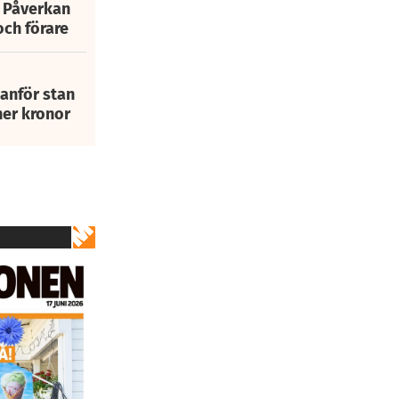
: Påverkan
och förare
tanför stan
ner kronor