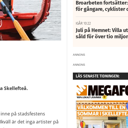
Broarbeten fortsätter
för gångare, cyklister 
IGÅR 10:22
Juli på Hemnet: Villa u
såld för över tio miljo
ANNONS
ANNONS
LÄS SENASTE TIDNINGEN:
a Skellefteå.
 inne på stadsfestens
kväll är det inga artister på