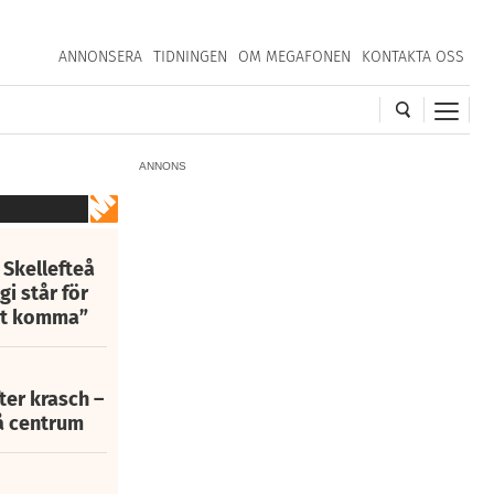
ANNONSERA
TIDNINGEN
OM MEGAFONEN
KONTAKTA OSS
ANNONS
 Skellefteå
i står för
att komma”
fter krasch –
eå centrum