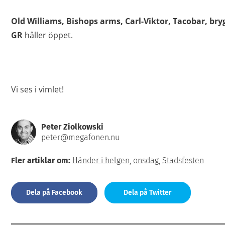
Old Williams, Bishops arms, Carl-Viktor, Tacobar, br
GR
håller öppet.
Vi ses i vimlet!
Peter Ziolkowski
peter@megafonen.nu
Fler artiklar om:
Händer i helgen
,
onsdag
,
Stadsfesten
Dela på Facebook
Dela på Twitter