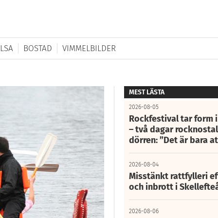
LSA
BOSTAD
VIMMELBILDER
MEST LÄSTA
2026-08-05
Rockfestival tar form i
– två dagar rocknostalg
dörren: ”Det är bara 
2026-08-04
Misstänkt rattfylleri e
och inbrott i Skelleft
2026-08-06