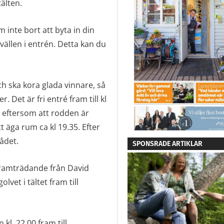
tälten.
m inte bort att byta in din
vällen i entrén. Detta kan du
h ska kora glada vinnare, så
r. Det är fri entré fram till kl
 eftersom att rodden är
äga rum ca kl 19.35. Efter
rådet.
SPONSRADE ARTIKLAR
ramträdande från David
lvet i tältet fram till
l. 22.00 fram till