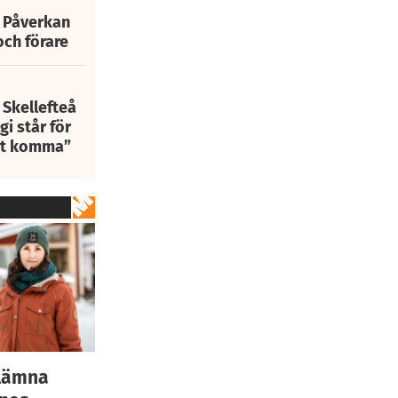
: Påverkan
och förare
 Skellefteå
i står för
att komma”
 lämna