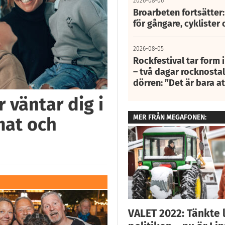
2026-08-06
Broarbeten fortsätter
för gångare, cyklister 
2026-08-05
Rockfestival tar form i
– två dagar rocknostalg
dörren: ”Det är bara 
 väntar dig i
MER FRÅN MEGAFONEN:
mat och
VALET 2022: Tänkte