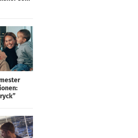
emester
ionen:
ryck”