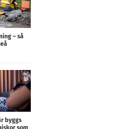
ning – så
teå
är byggs
niskor som