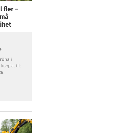
 fler –
 små
ihet
e
röna i
opplat till:
26
.