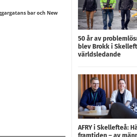
yggargatans bar och New
50 år av problemlös
blev Brokk i Skellef
världsledande
AFRY i Skellefteå: H
framtiden – av män