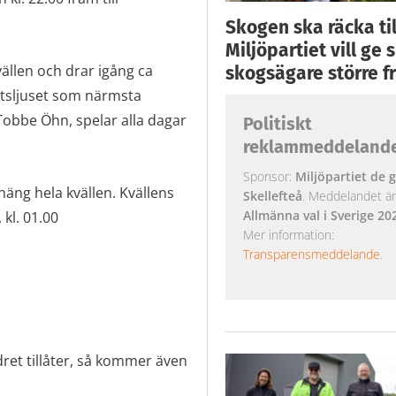
Skogen ska räcka till
Miljöpartiet vill ge
ällen och drar igång ca
skogsägare större fr
ttsljuset som närmsta
 Tobbe Öhn, spelar alla dagar
Politiskt
reklammeddeland
Sponsor:
Miljöpartiet de g
häng hela kvällen. Kvällens
Skellefteå
. Meddelandet är k
Allmänna val i Sverige 20
kl. 01.00
Mer information:
Transparensmeddelande
.
ret tillåter, så kommer även