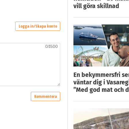
vill göra skillnad
En bekymmersfri s
väntar dig i Vasareg
”Med god mat och d