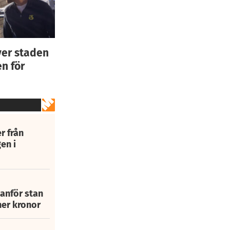
ver staden
n för
r från
en i
tanför stan
ner kronor