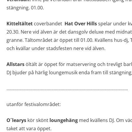
stängning. 01.00.
Kitteltältet
coverbandet
Hat Over Hills
spelar under kv
20.30. Nere vid älven är det dansgolv deluxe med midna
granne. Tältområdet är öppet till 01.00. Kvällens hus-dj,
och kvällar under stadsfesten nere vid älven.
Allstars
öltält är öppet för matservering och trevligt bar
DJ bjuder på härlig loungemusik enda fram till stängning, 
………………………………………………………………………………………….
utanför festivalområdet:
O´learys
kör skönt
loungehäng
med kvällens DJ. Om väd
taket att vara öppet.