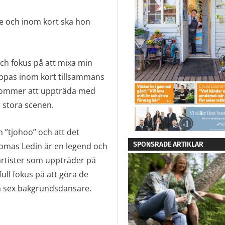
ve och inom kort ska hon
ch fokus på att mixa min
ppas inom kort tillsammans
kommer att uppträda med
r stora scenen.
n ”tjohoo” och att det
SPONSRADE ARTIKLAR
Tomas Ledin är en legend och
 artister som uppträder på
full fokus på att göra de
a sex bakgrundsdansare.