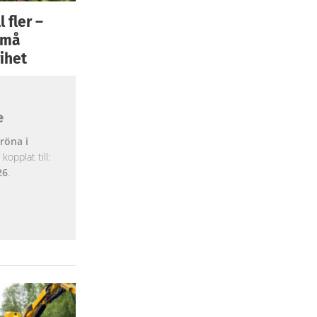
 fler –
 små
ihet
e
röna i
opplat till:
26
.