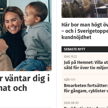
Här bor man högt ö
– och i Sverigetoppe
kundnöjdhet
SENASTE NYTT
IDAG 10:22
Juli på Hemnet: Villa u
såld för över tio miljo
 väntar dig i
IGÅR 11:11
mat och
Broarbeten fortsätter
för gångare, cyklister 
2026-08-05