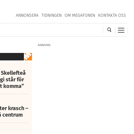
ANNONSERA
TIDNINGEN
OM MEGAFONEN
KONTAKTA OSS
ANNONS
 Skellefteå
i står för
att komma”
fter krasch –
eå centrum