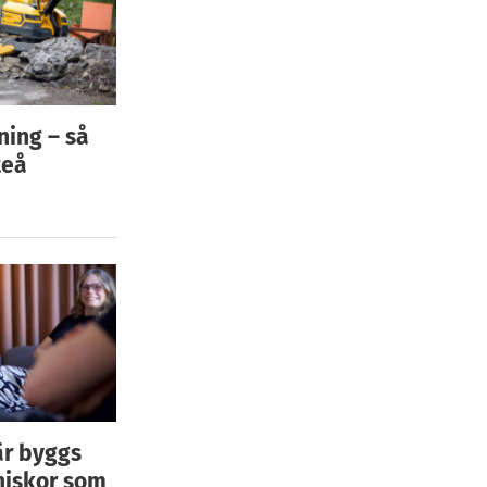
ning – så
teå
är byggs
niskor som