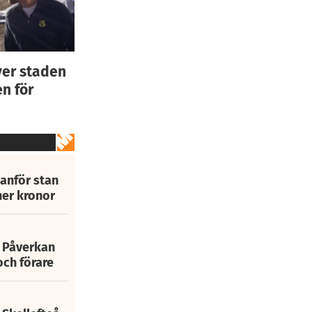
ver staden
n för
tanför stan
ner kronor
: Påverkan
och förare