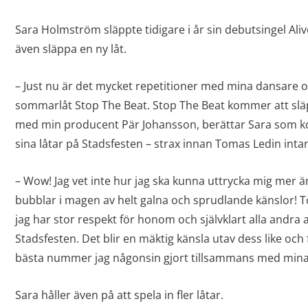
Sara Holmström släppte tidigare i år sin debutsingel Ali
även släppa en ny låt.
– Just nu är det mycket repetitioner med mina dansare o
sommarlåt Stop The Beat. Stop The Beat kommer att slä
med min producent Pär Johansson, berättar Sara som 
sina låtar på Stadsfesten – strax innan Tomas Ledin inta
– Wow! Jag vet inte hur jag ska kunna uttrycka mig mer ä
bubblar i magen av helt galna och sprudlande känslor! 
jag har stor respekt för honom och självklart alla andra
Stadsfesten. Det blir en mäktig känsla utav dess like och 
bästa nummer jag någonsin gjort tillsammans med min
Sara håller även på att spela in fler låtar.