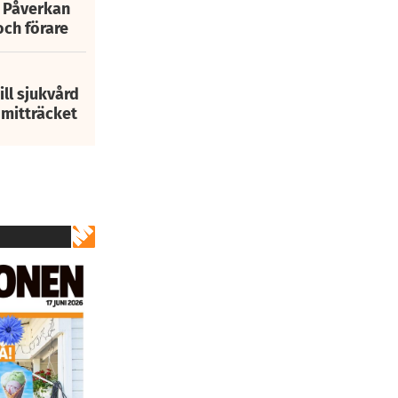
: Påverkan
och förare
ill sjukvård
i mitträcket