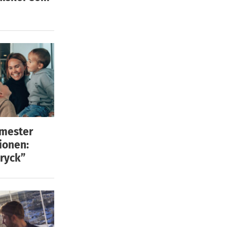
emester
ionen:
ryck”