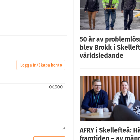
50 år av problemlös
blev Brokk i Skellef
världsledande
AFRY i Skellefteå: H
framtiden – av män