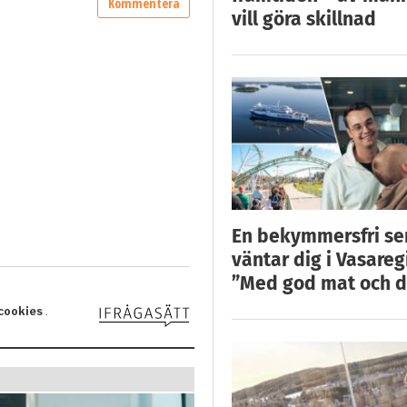
vill göra skillnad
En bekymmersfri s
väntar dig i Vasareg
”Med god mat och d