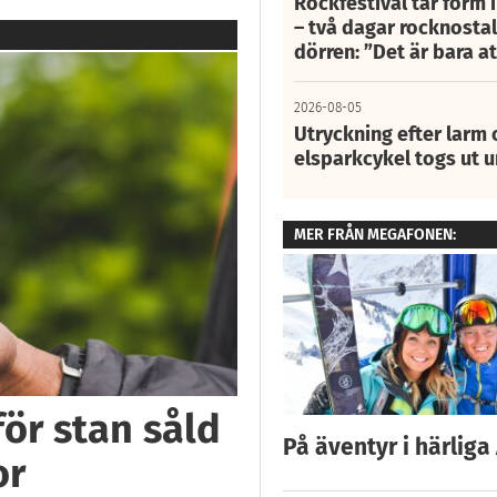
Rockfestival tar form i
– två dagar rocknostalg
dörren: ”Det är bara 
2026-08-05
Utryckning efter larm
elsparkcykel togs ut 
MER FRÅN MEGAFONEN:
för stan såld
På äventyr i härliga
or