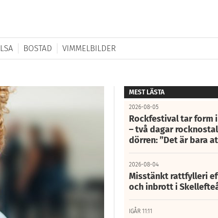
LSA
BOSTAD
VIMMELBILDER
MEST LÄSTA
2026-08-05
Rockfestival tar form i
– två dagar rocknostalg
dörren: ”Det är bara 
2026-08-04
Misstänkt rattfylleri e
och inbrott i Skelleft
IGÅR 11:11