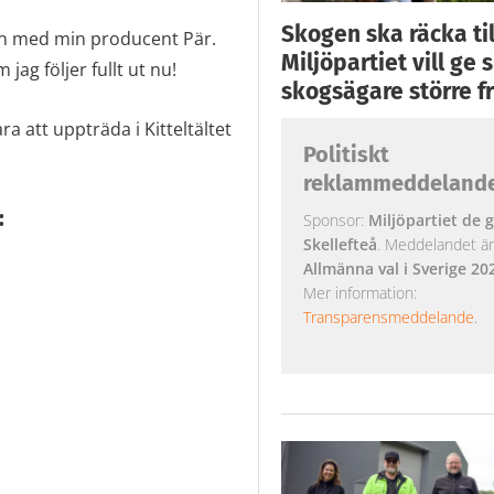
Skogen ska räcka till
 in med min producent Pär.
Miljöpartiet vill ge
ag följer fullt ut nu!
skogsägare större fr
 att uppträda i Kitteltältet
Politiskt
reklammeddeland
:
Sponsor:
Miljöpartiet de g
Skellefteå
. Meddelandet är k
Allmänna val i Sverige 20
Mer information:
Transparensmeddelande
.