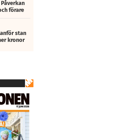
: Påverkan
och förare
tanför stan
ner kronor
2
av
13