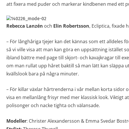
att fixera med puder och markerar kindbenen med ett p
Rebecca Lanzén
och
Elin Robertsson
, Ecliptica, fixade 
– För långhåriga tjejer kan det kännas som ett alldeles för
så vi ville visa att man kan göra en uppsättning istället 
ibland bättre med page till skjort- och kavajkragar till e
om man rullat upp håret baktill så man lätt kan släppa ut
kvällslook bara på några minuter.
– För killar växlar hårtrenderna i vår mellan korta sidor 
visa en mellanlång frisyr med mer klassisk look. Viktigt a
polisonger och nacke tighta och välansade.
Modeller
: Christer Alexandersson & Emma Svedar Bost