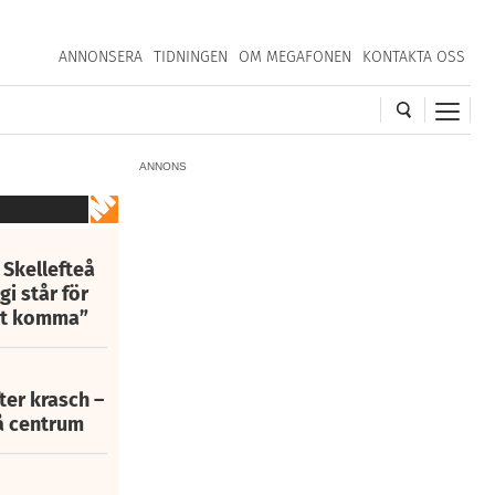
ANNONSERA
TIDNINGEN
OM MEGAFONEN
KONTAKTA OSS
ANNONS
 Skellefteå
i står för
att komma”
fter krasch –
eå centrum