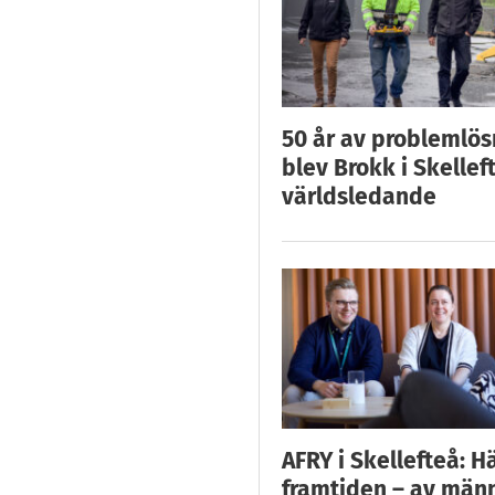
50 år av problemlös
blev Brokk i Skellef
världsledande
AFRY i Skellefteå: H
framtiden – av män