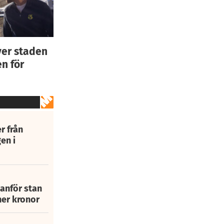
ver staden
n för
r från
en i
tanför stan
ner kronor