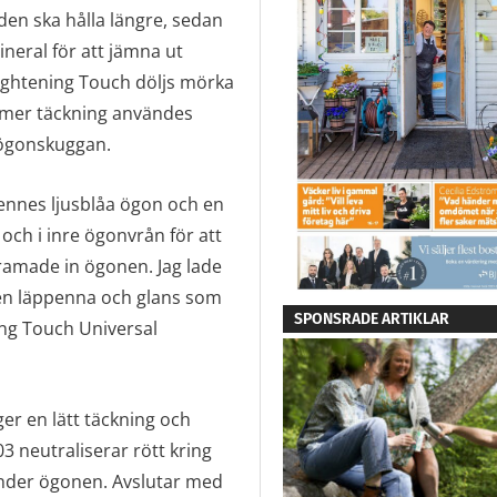
den ska hålla längre, sedan
neral för att jämna ut
ightening Touch döljs mörka
mer täckning användes
 ögonskuggan.
hennes ljusblåa ögon och en
och i inre ögonvrån för att
ramade in ögonen. Jag lade
 en läppenna och glans som
SPONSRADE ARTIKLAR
ing Touch Universal
er en lätt täckning och
3 neutraliserar rött kring
under ögonen. Avslutar med