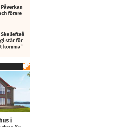
: Påverkan
och förare
 Skellefteå
i står för
att komma”
hus i