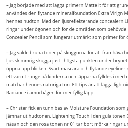
– Jag började med att lägga primern Matte It för att grun
användes den flytande mineralfoundation Extra Virign Mi
hennes hudton. Med den ljusreflekterande concealern L
ringar under ögonen och för de områden som behövde 
Concealer Pencil som fungerar utmärkt som primer för
– Jag valde bruna toner på skuggorna för att framhäva 
ljus skimmrig skugga just i högsta punkten under brynet 
öppna upp blicken. Svart mascara och flytande eyeliner 
ett varmt rouge på kinderna och läpparna fylldes i med
matchar hennes naturiga ton. Ett tips är att lägga lightn
Radiance i amorbågen för mer fyllig läpp.
– Christer fick en tunn bas av Moisture Foundation som g
jämnar ut hudtonen. Lightening Touch i den gula tonen 0
näsan och den rosa tonen nr 01 tar bort mörka ringar 