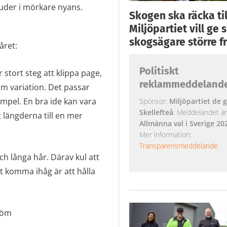
uder i mörkare nyans.
Skogen ska räcka till
Miljöpartiet vill ge
skogsägare större fr
håret:
Politiskt
 stort steg att klippa page,
reklammeddeland
som variation. Det passar
xempel. En bra ide kan vara
Sponsor:
Miljöpartiet de g
Skellefteå
. Meddelandet är k
 längderna till en mer
Allmänna val i Sverige 20
Mer information:
Transparensmeddelande
.
och långa hår. Därav kul att
tt komma ihåg är att hålla
röm