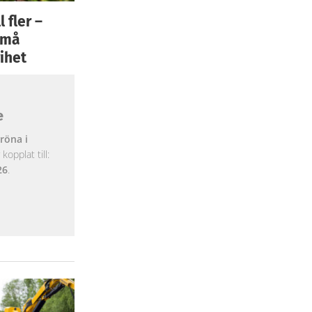
 fler –
 små
ihet
e
röna i
opplat till:
26
.