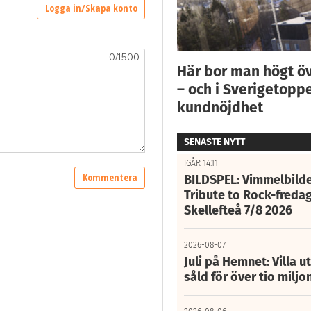
Här bor man högt ö
– och i Sverigetoppe
kundnöjdhet
SENASTE NYTT
IGÅR 14:11
BILDSPEL: Vimmelbilde
Tribute to Rock-fredag
Skellefteå 7/8 2026
2026-08-07
Juli på Hemnet: Villa u
såld för över tio miljo