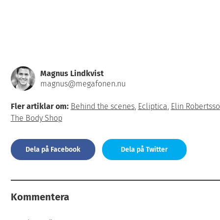
Magnus Lindkvist
magnus@megafonen.nu
Fler artiklar om:
Behind the scenes
,
Ecliptica
,
Elin Robertss
The Body Shop
Dela på Facebook
Dela på Twitter
Kommentera