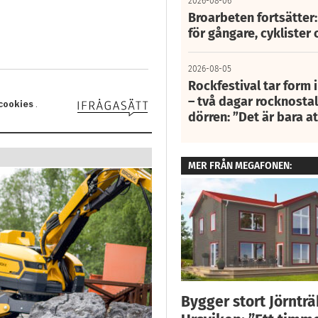
2026-08-06
Broarbeten fortsätter
för gångare, cyklister 
2026-08-05
Rockfestival tar form i
– två dagar rocknostalg
dörren: ”Det är bara 
MER FRÅN MEGAFONEN:
Bygger stort Jörnträ