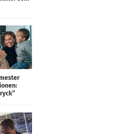
emester
ionen:
ryck”