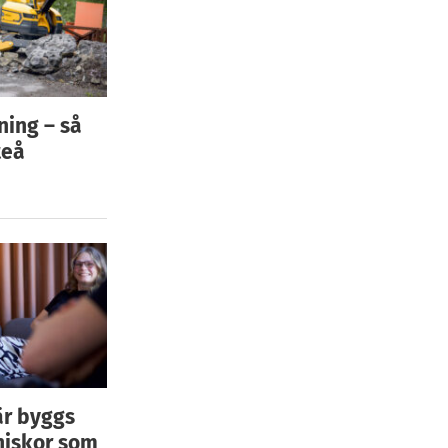
ning – så
teå
är byggs
niskor som