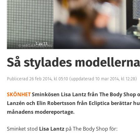
3
Så stylades modellern
Publicerad 26 feb 2014, kl 05:10
(uppdaterad 10 mar 2014, kl 12:28)
SKÖNHET
Sminkösen Lisa Lantz från The Body Shop o
Lanzén och Elin Robertsson från Ecliptica berättar hu
månadens modereportage.
Sminket stod
Lisa Lantz
på The Body Shop för: