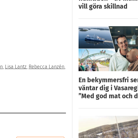
vill göra skillnad
on
,
Lisa Lantz
,
Rebecca Lanzén
,
En bekymmersfri s
väntar dig i Vasareg
”Med god mat och d