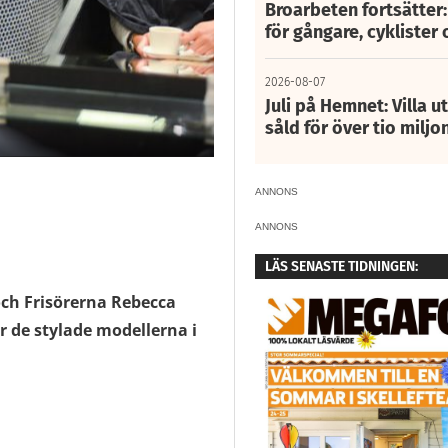
Broarbeten fortsätter
för gångare, cyklister 
2026-08-07
Juli på Hemnet: Villa u
såld för över tio miljo
2
av
13
a
ANNONS
ANNONS
LÄS SENASTE TIDNINGEN:
ch Frisörerna Rebecca
r de stylade modellerna i