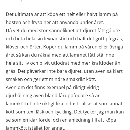
Det ultimata är att köpa ett helt eller halvt lamm på
hösten och frysa ner att använda under året.
Då vet du med stor sannolikhet att djuret fått gå ute
och beta hela sin levnadstid och haft det gott på gräs,
klöver och örter. Köper du lamm på våren eller övriga
året så kan du räkna med att lammet fått stå inne
hela sitt liv och blivit utfodrat med mer kraftfoder än
gräs. Det påverkar inte bara djuret, utan även så klart
smaken och ger ett mindre smakrikt kött.
Även om det finns exempel på riktigt vidrig
djurhållning även bland fåruppfödare så är
lammköttet inte riktigt lika industrialiserat som annat
kött som tex fläsk och kyckling. Det tycker jag man kan
se som en klar fördel och en anledning till att köpa
lammkött istället för annat.