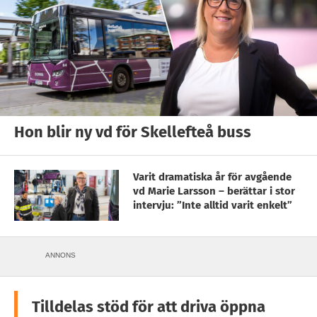
Hon blir ny vd för Skellefteå buss
Varit dramatiska år för avgående
vd Marie Larsson – berättar i stor
intervju: ”Inte alltid varit enkelt”
ANNONS
Tilldelas stöd för att driva öppna