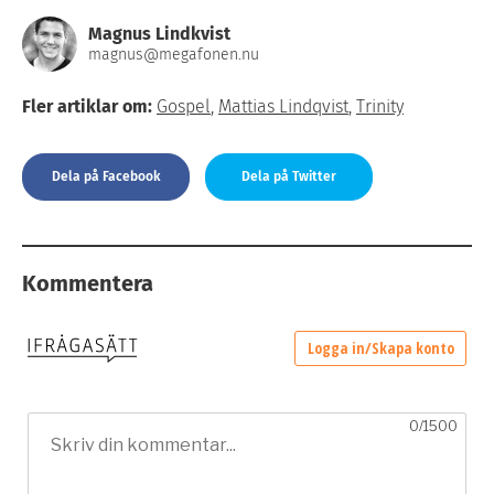
Magnus Lindkvist
magnus@megafonen.nu
Fler artiklar om:
Gospel
,
Mattias Lindqvist
,
Trinity
Dela på Facebook
Dela på Twitter
Kommentera