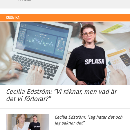
KRÖNIKA
Cecilia Edström: ”Vi räknar, men vad är
det vi förlorar?”
Cecilia Edström: ”Jag hatar det och
jag saknar det”