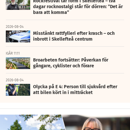
Rockfestival tar form i Skellefteå – två
dagar rocknostalgi står för dörren: ”Det är
bara att komma”
2026-08-04
Misstänkt rattfylleri efter krasch – och
inbrott i Skellefteå centrum
IGÅR 11:11
Broarbeten fortsätter: Påverkan för
gångare, cyklister och förare
2026-08-04
Olycka på E 4: Person till sjukvård efter
att bilen kört in i mitträcket