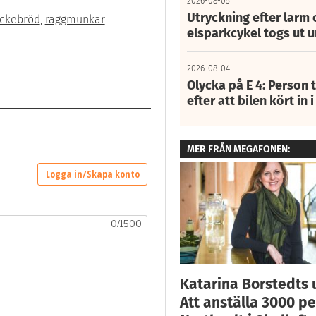
2026-08-05
Utryckning efter larm
ckebröd
,
raggmunkar
elsparkcykel togs ut 
2026-08-04
Olycka på E 4: Person t
efter att bilen kört in 
MER FRÅN MEGAFONEN:
Katarina Borstedts 
Att anställa 3000 pe