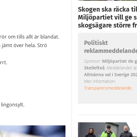
Skogen ska räcka till
Miljöpartiet vill ge
skogsägare större fr
ör om tills allt är blandat.
Politiskt
jämt över hela. Strö
reklammeddeland
Sponsor:
Miljöpartiet de g
rrt.
Skellefteå
. Meddelandet är k
Allmänna val i Sverige 20
Mer information:
Transparensmeddelande
.
lingonsylt.