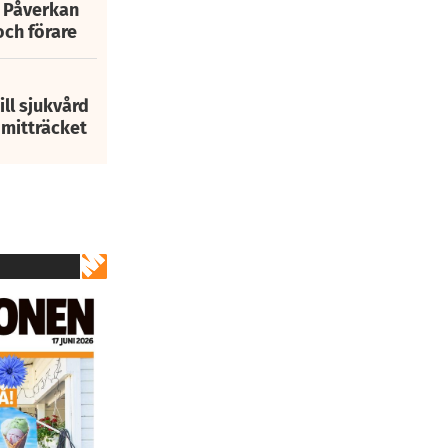
: Påverkan
och förare
ill sjukvård
i mitträcket