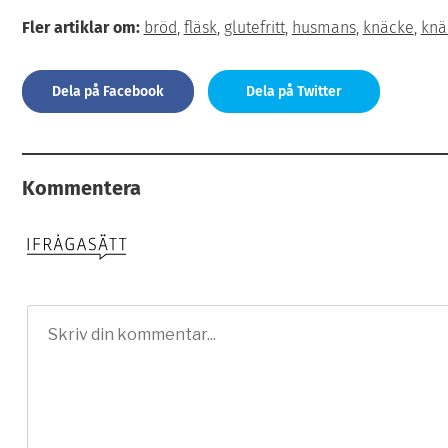
Fler artiklar om:
bröd
,
fläsk
,
glutefritt
,
husmans
,
knäcke
,
knä
Dela på Facebook
Dela på Twitter
Kommentera