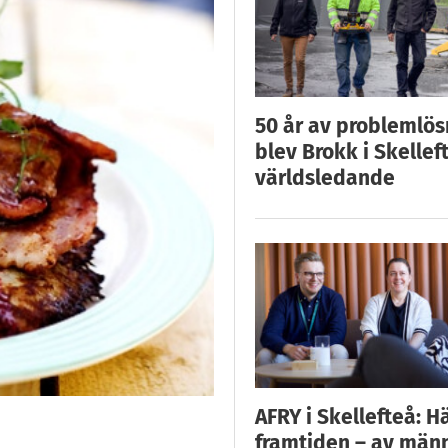
50 år av problemlös
blev Brokk i Skellef
världsledande
AFRY i Skellefteå: H
framtiden – av män