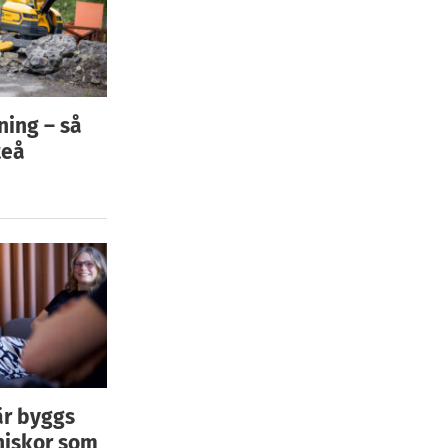
ning – så
teå
är byggs
niskor som