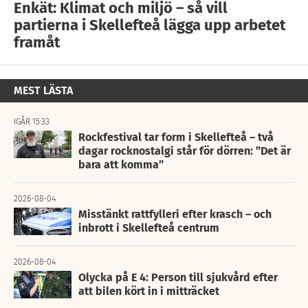
Enkät: Klimat och miljö – så vill
partierna i Skellefteå lägga upp arbetet
framåt
MEST LÄSTA
IGÅR 15:33
Rockfestival tar form i Skellefteå – två
dagar rocknostalgi står för dörren: ”Det är
bara att komma”
2026-08-04
Misstänkt rattfylleri efter krasch – och
inbrott i Skellefteå centrum
2026-08-04
Olycka på E 4: Person till sjukvård efter
att bilen kört in i mitträcket