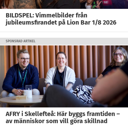
BILDSPEL: Vimmelbilder från
jubileumsfirandet på Lion Bar 1/8 2026
SPONSRAD ARTIKEL
AFRY i Skellefteå: Här byggs framtiden –
av människor som vill göra skillnad