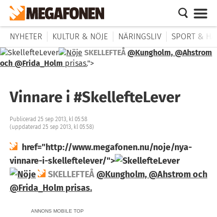
NYHETER
KULTUR & NÖJE
NÄRINGSLIV
SPORT & HÄ
SKELLEFTEÅ
@Kungholm, @Ahstrom
och @Frida_Holm
prisas.
">
Vinnare i #SkellefteLever
Publicerad 25 sep 2013, kl 05:58
(uppdaterad 25 sep 2013, kl 05:58)
href="http://www.megafonen.nu/noje/nya-
vinnare-i-skelleftelever/">
SKELLEFTEÅ
@Kungholm, @Ahstrom och
@Frida_Holm
prisas.
ANNONS MOBILE TOP