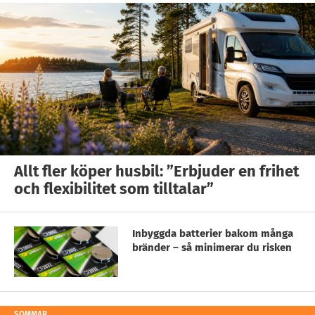
Allt fler köper husbil: ”Erbjuder en frihet
och flexibilitet som tilltalar”
Inbyggda batterier bakom många
bränder – så minimerar du risken
SOMMAR