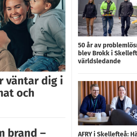
50 år av problemlös
blev Brokk i Skellef
världsledande
 väntar dig i
mat och
m brand –
AFRY i Skellefteå: H