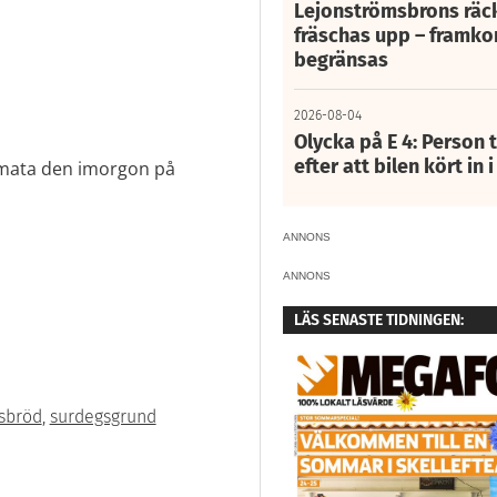
Lejonströmsbrons räc
fräschas upp – framko
begränsas
2026-08-04
Olycka på E 4: Person t
efter att bilen kört in 
å mata den imorgon på
ANNONS
ANNONS
LÄS SENASTE TIDNINGEN:
sbröd
,
surdegsgrund