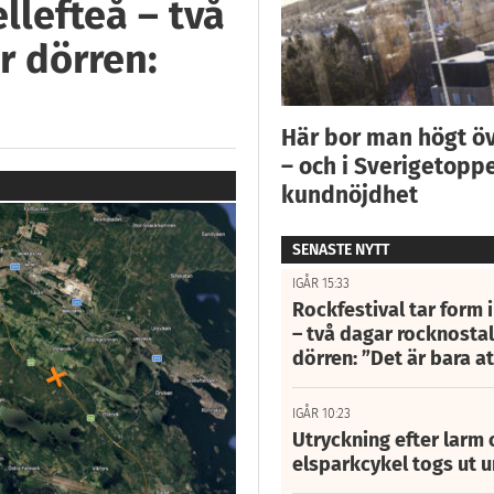
llefteå – två
r dörren:
Här bor man högt ö
– och i Sverigetoppe
kundnöjdhet
SENASTE NYTT
IGÅR 15:33
Rockfestival tar form i
– två dagar rocknostalg
dörren: ”Det är bara 
IGÅR 10:23
Utryckning efter larm
elsparkcykel togs ut 