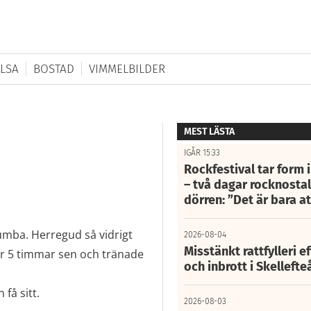
LSA
BOSTAD
VIMMELBILDER
MEST LÄSTA
IGÅR 15:33
Rockfestival tar form i
– två dagar rocknostalg
dörren: ”Det är bara 
Zumba. Herregud så vidrigt
2026-08-04
Misstänkt rattfylleri e
för 5 timmar sen och tränade
och inbrott i Skelleft
få sitt.
2026-08-03