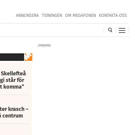
ANNONSERA
TIDNINGEN
OM MEGAFONEN
KONTAKTA OSS
ANNONS
 Skellefteå
i står för
att komma”
fter krasch –
eå centrum