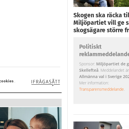
Skogen ska räcka till
Miljöpartiet vill ge
skogsägare större fr
Politiskt
reklammeddeland
Sponsor:
Miljöpartiet de g
Skellefteå
. Meddelandet är k
Allmänna val i Sverige 20
Mer information:
Transparensmeddelande
.