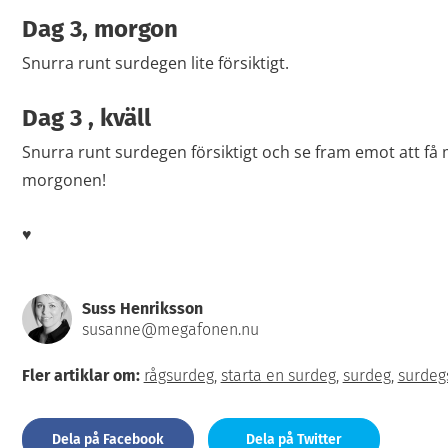
Dag 3, morgon
Snurra runt surdegen lite försiktigt.
Dag 3 , kväll
Snurra runt surdegen försiktigt och se fram emot att f
morgonen!
♥
Suss Henriksson
susanne@megafonen.nu
Fler artiklar om:
rågsurdeg
,
starta en surdeg
,
surdeg
,
surdeg
Dela på Facebook
Dela på Twitter