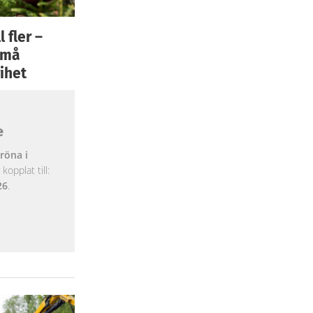
 fler –
 små
ihet
e
röna i
opplat till:
26
.