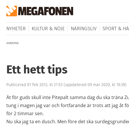
NYHETER
KULTUR & NÖJE
NÄRINGSLIV
SPORT & HÄ
ANNONS
Ett hett tips
Publicerad 01 feb 2012, kl 21:53
(uppdaterad 09 mar 2020, kl 19:39)
Ät för guds skull inte Pitepalt samma dag du ska träna 
tung i magen jag var och fortfarande är trots att jag åt 
för 2 timmar sen.
Nu ska jag ta en dusch. Men före det ska surdegsgrunden 