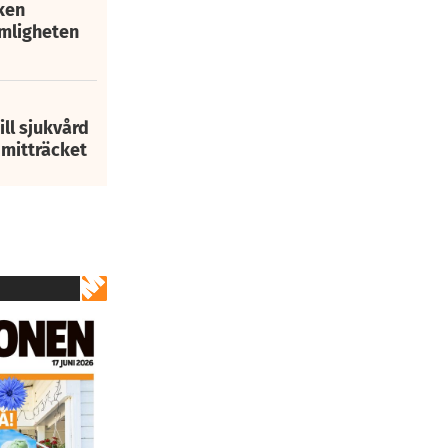
ken
mligheten
ill sjukvård
i mitträcket