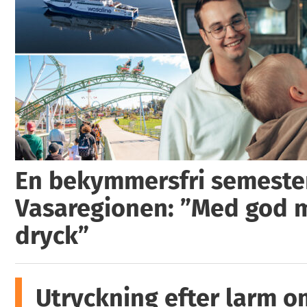
En bekymmersfri semester
Vasaregionen: ”Med god 
dryck”
Utryckning efter larm o