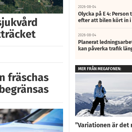
2026-08-04
Olycka på E 4: Person t
 sjukvård
efter att bilen kört in 
tträcket
2026-08-04
Planerat ledningsarbet
kan påverka trafik län
MER FRÅN MEGAFONEN:
n fräschas
 begränsas
”Variationen är det 