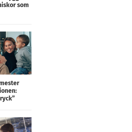
niskor som
emester
ionen:
ryck”