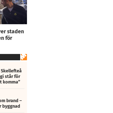
ver staden
n för
 Skellefteå
i står för
att komma”
 om brand –
ur byggnad