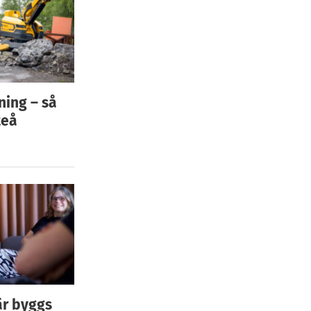
ning – så
teå
är byggs