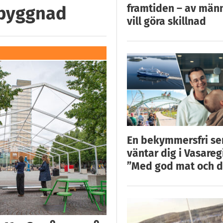
framtiden – av män
 byggnad
vill göra skillnad
En bekymmersfri s
väntar dig i Vasareg
”Med god mat och d