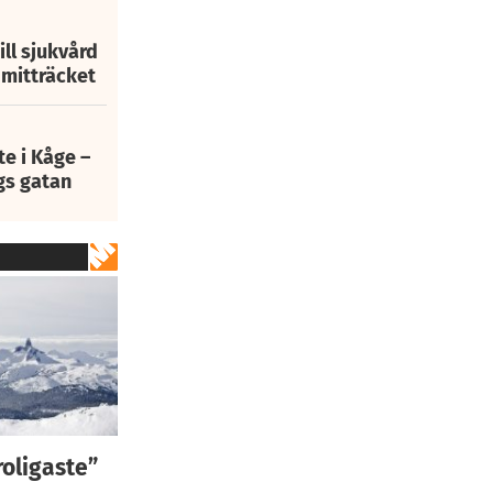
ill sjukvård
i mitträcket
e i Kåge –
gs gatan
roligaste”