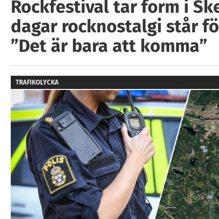
Rockfestival tar form i Ske
dagar rocknostalgi står fö
”Det är bara att komma”
TRAFIKOLYCKA