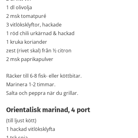
1 dl olivolja
2 msk tomatpuré
3 vitlöksklyftor, hackade
1 röd chili urkärnad & hackad
1 kruka koriander
zest (rivet skal) från ½ citron
2 msk paprikapulver
Räcker till 6-8 fisk- eller köttbitar.
Marinera 1-2 timmar.
Salta och peppra när du grillar.
Orientalisk marinad, 4 port
(till ljust kött)
1 hackad vitlöksklyfta
1 tsk soja