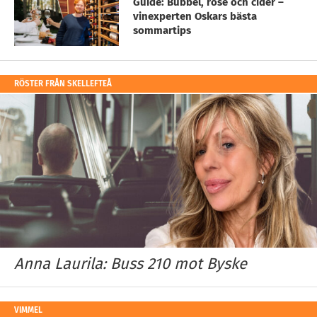
Guide: Bubbel, rosé och cider –
vinexperten Oskars bästa
sommartips
RÖSTER FRÅN SKELLEFTEÅ
Anna Laurila: Buss 210 mot Byske
VIMMEL