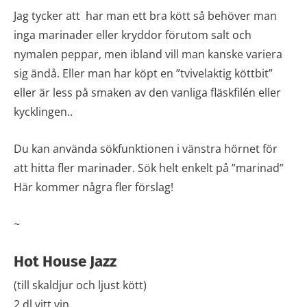
Jag tycker att har man ett bra kött så behöver man
inga marinader eller kryddor förutom salt och
nymalen peppar, men ibland vill man kanske variera
sig ändå. Eller man har köpt en ”tvivelaktig köttbit”
eller är less på smaken av den vanliga fläskfilén eller
kycklingen..
Du kan använda sökfunktionen i vänstra hörnet för
att hitta fler marinader. Sök helt enkelt på ”marinad”
Här kommer några fler förslag!
~
Hot House Jazz
(till skaldjur och ljust kött)
2 dl vitt vin