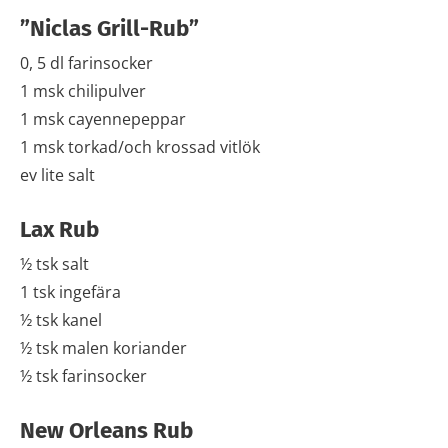
”Niclas Grill-Rub”
0, 5 dl farinsocker
1 msk chilipulver
1 msk cayennepeppar
1 msk torkad/och krossad vitlök
ev lite salt
Lax Rub
½ tsk salt
1 tsk ingefära
½ tsk kanel
½ tsk malen koriander
½ tsk farinsocker
New Orleans Rub