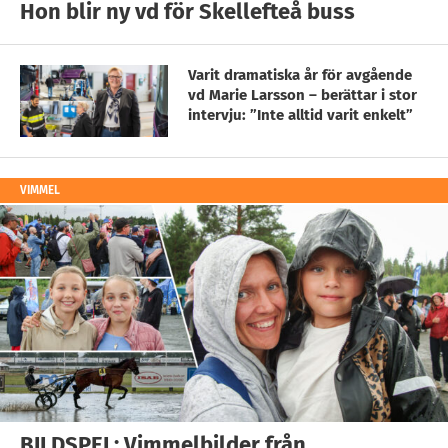
Hon blir ny vd för Skellefteå buss
Varit dramatiska år för avgående
vd Marie Larsson – berättar i stor
intervju: ”Inte alltid varit enkelt”
VIMMEL
BILDSPEL: Vimmelbilder från