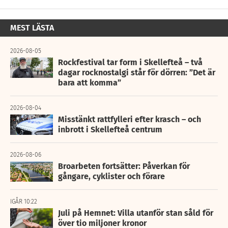
MEST LÄSTA
2026-08-05
Rockfestival tar form i Skellefteå – två
dagar rocknostalgi står för dörren: ”Det är
bara att komma”
2026-08-04
Misstänkt rattfylleri efter krasch – och
inbrott i Skellefteå centrum
2026-08-06
Broarbeten fortsätter: Påverkan för
gångare, cyklister och förare
IGÅR 10:22
Juli på Hemnet: Villa utanför stan såld för
över tio miljoner kronor