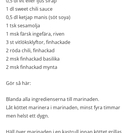
0,5 dl vit eller ljus sirap
1 dl sweet chili sauce
0,5 dl ketjap manis (söt soya)
1 tsk sesamolja
1 msk färsk ingefära, riven
3 st vitlöksklyftor, finhackade
2 röda chili, finhackad
2 msk finhackad basilika
2 msk finhackad mynta
Gör så här:
Blanda alla ingredienserna till marinaden.
Låt köttet marinera i marinaden, minst fyra timmar
men helst ett dygn.
Häll över marinaden i en kastrull innan köttet grillas