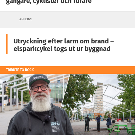
gångare, cyklister och förare
ANNONS
Utryckning efter larm om brand –
elsparkcykel togs ut ur byggnad
TRIBUTE TO ROCK