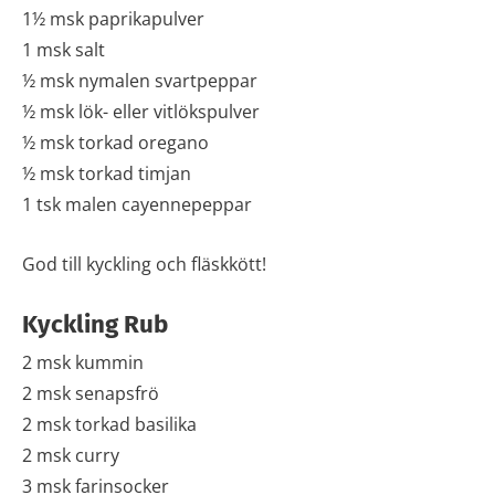
1½ msk paprikapulver
1 msk salt
½ msk nymalen svartpeppar
½ msk lök- eller vitlökspulver
½ msk torkad oregano
½ msk torkad timjan
1 tsk malen cayennepeppar
God till kyckling och fläskkött!
Kyckling Rub
2 msk kummin
2 msk senapsfrö
2 msk torkad basilika
2 msk curry
3 msk farinsocker