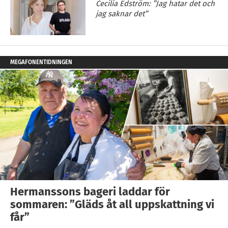
Cecilia Edström: ”Jag hatar det och
jag saknar det”
MEGAFONENTIDNINGEN
Hermanssons bageri laddar för
sommaren: ”Gläds åt all uppskattning vi
får”