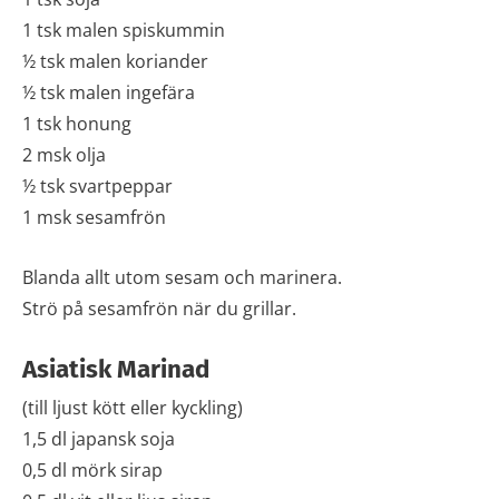
1 tsk malen spiskummin
½ tsk malen koriander
½ tsk malen ingefära
1 tsk honung
2 msk olja
½ tsk svartpeppar
1 msk sesamfrön
Blanda allt utom sesam och marinera.
Strö på sesamfrön när du grillar.
Asiatisk Marinad
(till ljust kött eller kyckling)
1,5 dl japansk soja
0,5 dl mörk sirap