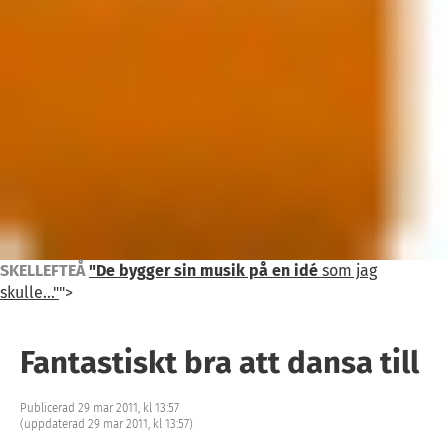
SKELLEFTEÅ
"De bygger sin musik på en idé
som jag
skulle..."
">
Fantastiskt bra att dansa till
Publicerad 29 mar 2011, kl 13:57
(uppdaterad 29 mar 2011, kl 13:57)