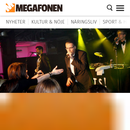
NYHETER
KULTUR & NÖJE
NÄRINGSLIV
SPORT & HÄ