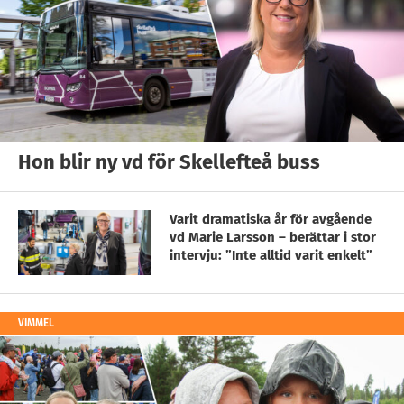
Hon blir ny vd för Skellefteå buss
Varit dramatiska år för avgående
vd Marie Larsson – berättar i stor
intervju: ”Inte alltid varit enkelt”
VIMMEL