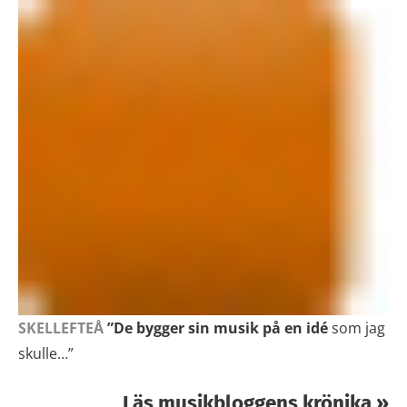
SKELLEFTEÅ
”De bygger sin musik på en idé
som jag
skulle…”
Läs musikbloggens krönika »