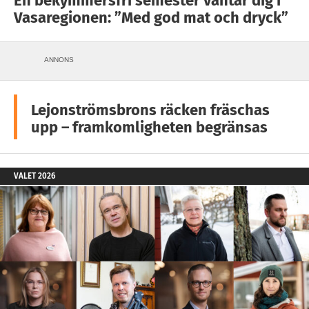
En bekymmersfri semester väntar dig i
Vasaregionen: ”Med god mat och dryck”
ANNONS
Lejonströmsbrons räcken fräschas
upp – framkomligheten begränsas
VALET 2026