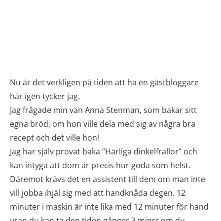
Nu är det verkligen på tiden att ha en gästbloggare
här igen tycker jag.
Jag frågade min vän Anna Stenman, som bakar sitt
egna bröd, om hon ville dela med sig av några bra
recept och det ville hon!
Jag har själv provat baka ”Härliga dinkelfrallor” och
kan intyga att dom är precis hur goda som helst.
Däremot krävs det en assistent till dem om man inte
vill jobba ihjäl sig med att handknåda degen. 12
minuter i maskin är inte lika med 12 minuter för hand
utan du kan ta den tiden gånger 3 minst om du