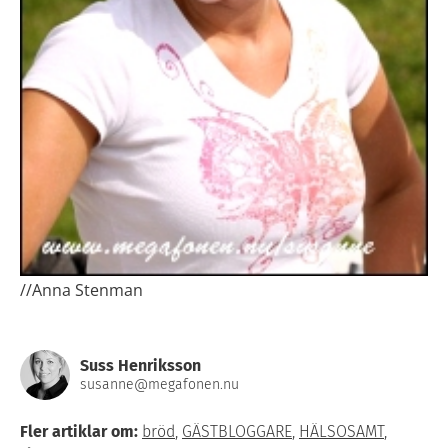
//Anna Stenman
Suss Henriksson
susanne@megafonen.nu
Fler artiklar om:
bröd
,
GÄSTBLOGGARE
,
HÄLSOSAMT
,