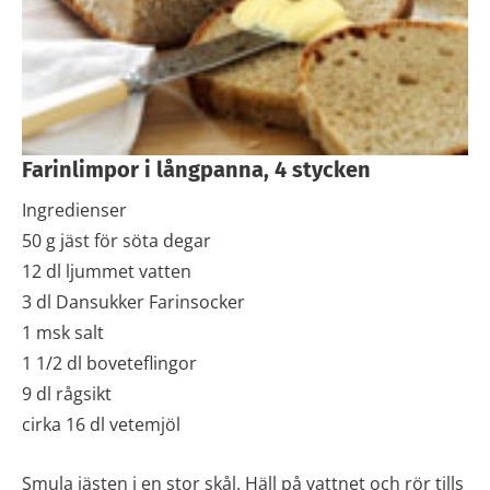
Farinlimpor i långpanna, 4 stycken
Ingredienser
50 g jäst för söta degar
12 dl ljummet vatten
3 dl Dansukker Farinsocker
1 msk salt
1 1/2 dl boveteflingor
9 dl rågsikt
cirka 16 dl vetemjöl
Smula jästen i en stor skål. Häll på vattnet och rör tills