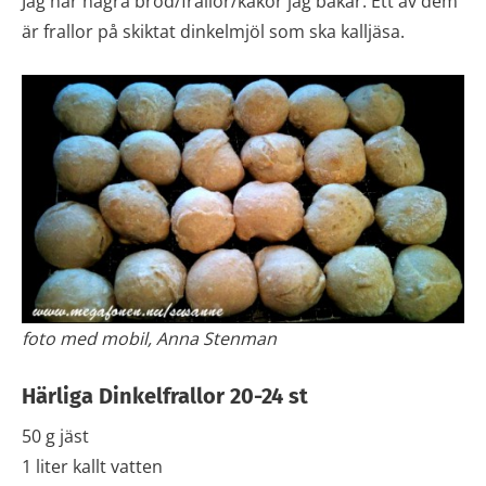
Jag har några bröd/frallor/kakor jag bakar. Ett av dem
är frallor på skiktat dinkelmjöl som ska kalljäsa.
foto med mobil, Anna Stenman
Härliga Dinkelfrallor 20-24 st
50 g jäst
1 liter kallt vatten