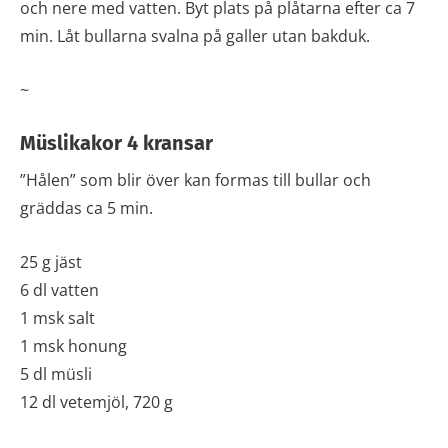
och nere med vatten. Byt plats på plåtarna efter ca 7
min. Låt bullarna svalna på galler utan bakduk.
~
Müslikakor 4 kransar
”Hålen” som blir över kan formas till bullar och
gräddas ca 5 min.
25 g jäst
6 dl vatten
1 msk salt
1 msk honung
5 dl müsli
12 dl vetemjöl, 720 g