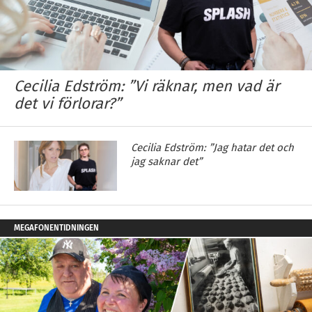
Cecilia Edström: ”Vi räknar, men vad är
det vi förlorar?”
Cecilia Edström: ”Jag hatar det och
jag saknar det”
MEGAFONENTIDNINGEN