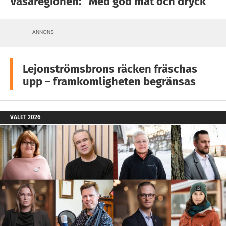
Vasaregionen: ”Med god mat och dryck”
ANNONS
Lejonströmsbrons räcken fräschas
upp – framkomligheten begränsas
VALET 2026