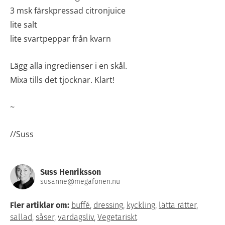
3 msk färskpressad citronjuice
lite salt
lite svartpeppar från kvarn
Lägg alla ingredienser i en skål.
Mixa tills det tjocknar. Klart!
~
//Suss
Suss Henriksson
susanne@megafonen.nu
Fler artiklar om:
buffé
,
dressing
,
kyckling
,
lätta rätter
,
sallad
,
såser
,
vardagsliv
,
Vegetariskt