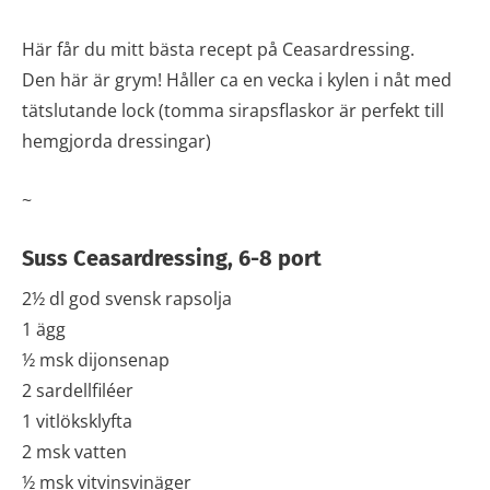
Här får du mitt bästa recept på Ceasardressing.
Den här är grym! Håller ca en vecka i kylen i nåt med
tätslutande lock (tomma sirapsflaskor är perfekt till
hemgjorda dressingar)
~
Suss Ceasardressing, 6-8 port
2½ dl god svensk rapsolja
1 ägg
½ msk dijonsenap
2 sardellfiléer
1 vitlöksklyfta
2 msk vatten
½ msk vitvinsvinäger