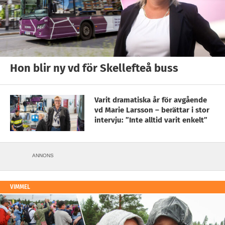
Hon blir ny vd för Skellefteå buss
Varit dramatiska år för avgående
vd Marie Larsson – berättar i stor
intervju: ”Inte alltid varit enkelt”
ANNONS
VIMMEL