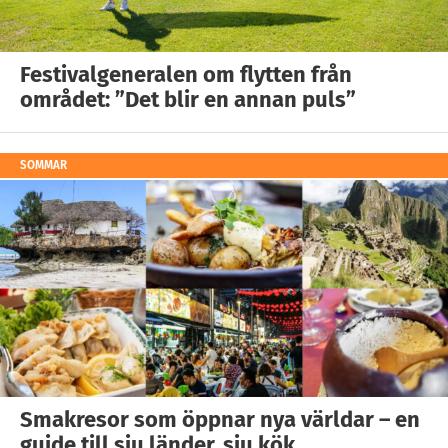
Festivalgeneralen om flytten från
området: ”Det blir en annan puls”
SOMMAR
Smakresor som öppnar nya världar – en
guide till sju länder, sju kök