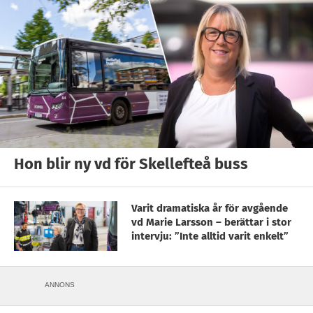
Hon blir ny vd för Skellefteå buss
Varit dramatiska år för avgående
vd Marie Larsson – berättar i stor
intervju: ”Inte alltid varit enkelt”
ANNONS