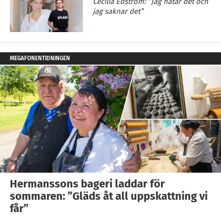
Cecilia Edström: ”Jag hatar det och
jag saknar det”
MEGAFONENTIDNINGEN
Hermanssons bageri laddar för
sommaren: ”Gläds åt all uppskattning vi
får”