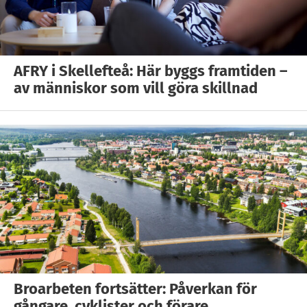
AFRY i Skellefteå: Här byggs framtiden –
av människor som vill göra skillnad
Broarbeten fortsätter: Påverkan för
gångare, cyklister och förare