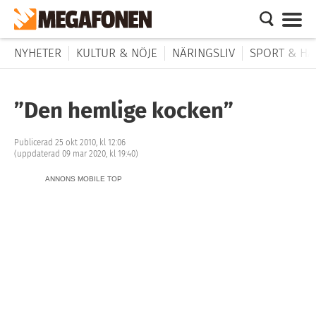
NYHETER
KULTUR & NÖJE
NÄRINGSLIV
SPORT & HÄ
”Den hemlige kocken”
Publicerad 25 okt 2010, kl 12:06
(uppdaterad 09 mar 2020, kl 19:40)
ANNONS MOBILE TOP