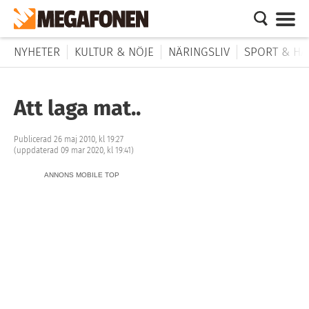
NYHETER
KULTUR & NÖJE
NÄRINGSLIV
SPORT & HÄ
Att laga mat..
Publicerad 26 maj 2010, kl 19:27
(uppdaterad 09 mar 2020, kl 19:41)
ANNONS MOBILE TOP