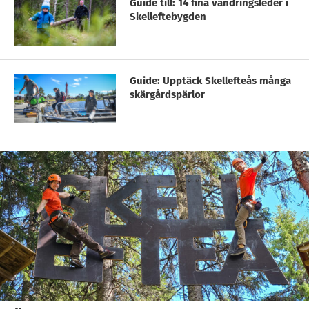
Guide till: 14 fina vandringsleder i
Skelleftebygden
Guide: Upptäck Skellefteås många
skärgårdspärlor