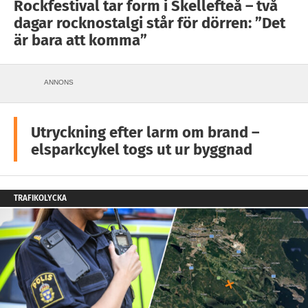
Rockfestival tar form i Skellefteå – två
dagar rocknostalgi står för dörren: ”Det
är bara att komma”
ANNONS
Utryckning efter larm om brand –
elsparkcykel togs ut ur byggnad
TRAFIKOLYCKA