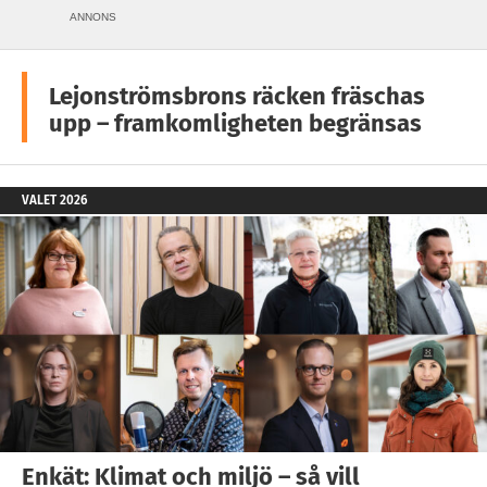
ANNONS
Lejonströmsbrons räcken fräschas
upp – framkomligheten begränsas
VALET 2026
Enkät: Klimat och miljö – så vill