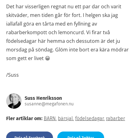
Det har visserligen regnat nu ett par dar och varit
skitväder, men tiden går för fort. I helgen ska jag
iallafall göra en tårta med en fyllning av
rabarberkompott och lemoncurd. Vi firar två
födelsedagar här hemma och dessutom är det ju
morsdag på söndag. Glöm inte bort era kära mödrar
som gett er livet 😀
/Suss
Suss Henriksson
susanne@megafonen.nu
Fler artiklar om:
BARN
,
bärsjal
,
födelsedagar
,
rabarber