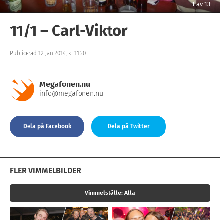
1
av
13
11/1 – Carl-Viktor
Publicerad 12 jan 2014, kl 11:20
Megafonen.nu
info@megafonen.nu
Dela på Facebook
Dela på Twitter
FLER VIMMELBILDER
Vimmelställe:
Alla