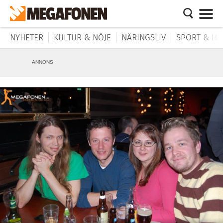
NYHETER
KULTUR & NÖJE
NÄRINGSLIV
SPORT & HÄ
ANNONS