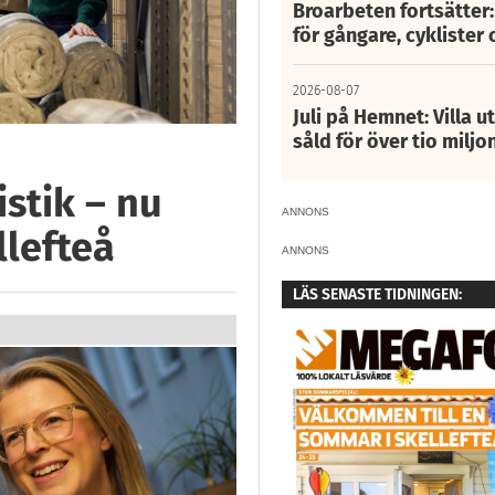
Broarbeten fortsätter
för gångare, cyklister 
2026-08-07
Juli på Hemnet: Villa u
såld för över tio miljo
istik – nu
ANNONS
llefteå
ANNONS
LÄS SENASTE TIDNINGEN: