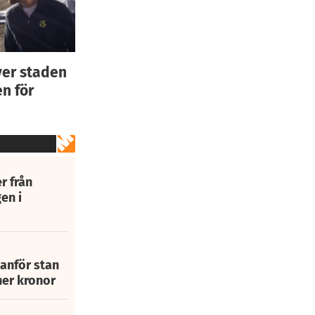
ver staden
n för
r från
en i
tanför stan
ner kronor