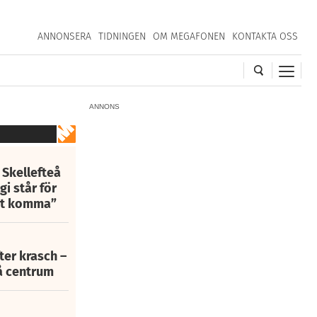
ANNONSERA
TIDNINGEN
OM MEGAFONEN
KONTAKTA OSS
ANNONS
 Skellefteå
i står för
att komma”
fter krasch –
eå centrum