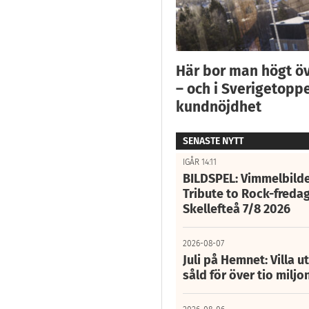
Här bor man högt ö
– och i Sverigetoppe
kundnöjdhet
SENASTE NYTT
IGÅR 14:11
BILDSPEL: Vimmelbilde
Tribute to Rock-fredag
Skellefteå 7/8 2026
2026-08-07
Juli på Hemnet: Villa u
såld för över tio miljo