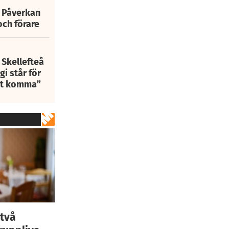
: Påverkan
och förare
 Skellefteå
i står för
att komma”
 två