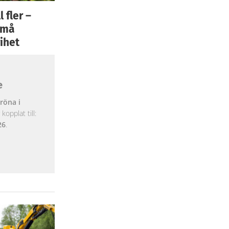
 fler –
 små
ihet
e
röna i
opplat till:
26
.