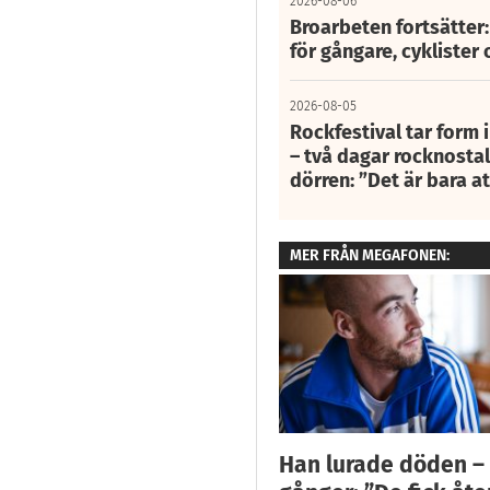
2026-08-06
Broarbeten fortsätter
för gångare, cyklister 
2026-08-05
Rockfestival tar form i
– två dagar rocknostalg
dörren: ”Det är bara 
MER FRÅN MEGAFONEN:
Han lurade döden –