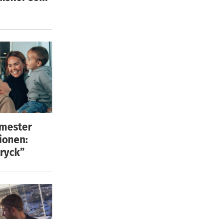
emester
ionen:
ryck”