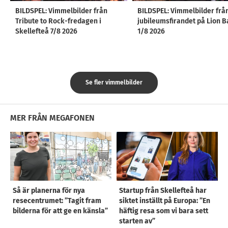
BILDSPEL: Vimmelbilder från
BILDSPEL: Vimmelbilder frå
Tribute to Rock-fredagen i
jubileumsfirandet på Lion B
Skellefteå 7/8 2026
1/8 2026
Se fler vimmelbilder
MER FRÅN MEGAFONEN
Så är planerna för nya
Startup från Skellefteå har
resecentrumet: ”Tagit fram
siktet inställt på Europa: ”En
bilderna för att ge en känsla”
häftig resa som vi bara sett
starten av”