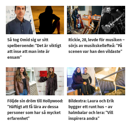
Så tog Omid sig ur sitt
Rickie, 28, levde för musiken –
spelberoende: “Det är viktigt
sörjs av musikskellefteå: ”På
att inse att man inte är
scenen var han den vildaste”
ensam”
Följde sin dröm till Hollywood:
Bildextra: Laura och Erik
”Häftigt att få lära av dessa
bygger ett runt hus – av
personer som har så mycket
halmbalar och lera: ”Vill
erfarenhet”
inspirera andra”