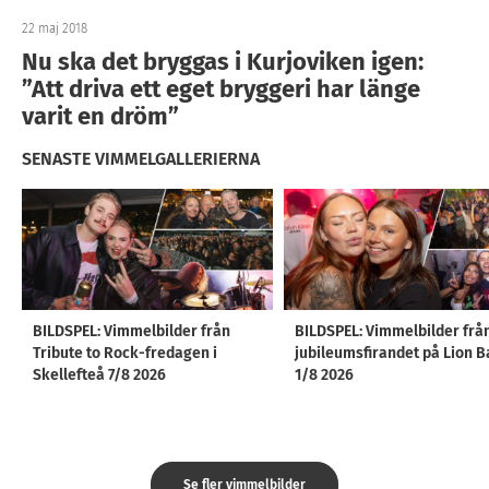
22 maj 2018
Nu ska det bryggas i Kurjoviken igen:
”Att driva ett eget bryggeri har länge
varit en dröm”
SENASTE VIMMELGALLERIERNA
BILDSPEL: Vimmelbilder från
BILDSPEL: Vimmelbilder frå
Tribute to Rock-fredagen i
jubileumsfirandet på Lion B
Skellefteå 7/8 2026
1/8 2026
Se fler vimmelbilder