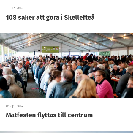
30 jun 2014
108 saker att göra i Skellefteå
08 apr 2014
Matfesten flyttas till centrum