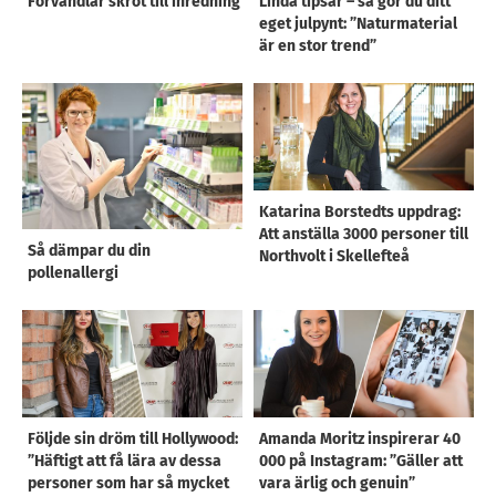
Förvandlar skrot till inredning
Linda tipsar – så gör du ditt
eget julpynt: ”Naturmaterial
är en stor trend”
Katarina Borstedts uppdrag:
Att anställa 3000 personer till
Så dämpar du din
Northvolt i Skellefteå
pollenallergi
Följde sin dröm till Hollywood:
Amanda Moritz inspirerar 40
”Häftigt att få lära av dessa
000 på Instagram: ”Gäller att
personer som har så mycket
vara ärlig och genuin”