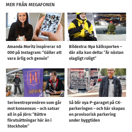
MER FRÅN MEGAFONEN
Amanda Moritz inspirerar 40
Bildextra: Nya kälksporten –
000 på Instagram: ”Gäller att
där alla kan delta: ”Är nästan
vara ärlig och genuin”
olagligt roligt”
Serieentreprenören som går
Så blir nya P-garaget på CK-
mot konsensus – och satsar
parkeringen – och här skapas
all in på Jörn: ”Bättre
en provisorisk parkering
förutsättningar här än i
under byggtiden
Stockholm”