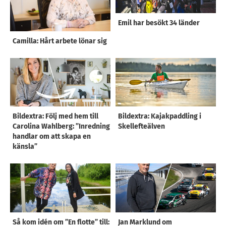
Emil har besökt 34 länder
Camilla: Hårt arbete lönar sig
Bildextra: Följ med hem till
Bildextra: Kajakpaddling i
Carolina Wahlberg: ”Inredning
Skellefteälven
handlar om att skapa en
känsla”
Så kom idén om ”En flotte” till:
Jan Marklund om