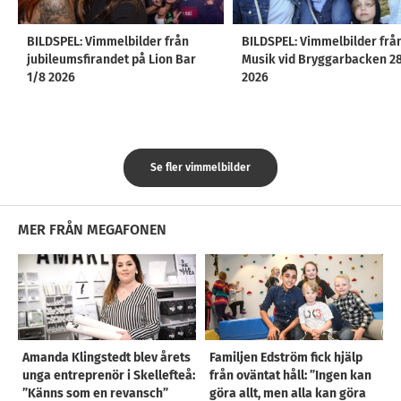
BILDSPEL: Vimmelbilder från
BILDSPEL: Vimmelbilder frå
jubileumsfirandet på Lion Bar
Musik vid Bryggarbacken 2
1/8 2026
2026
Se fler vimmelbilder
MER FRÅN MEGAFONEN
Amanda Klingstedt blev årets
Familjen Edström fick hjälp
unga entreprenör i Skellefteå:
från oväntat håll: ”Ingen kan
”Känns som en revansch”
göra allt, men alla kan göra