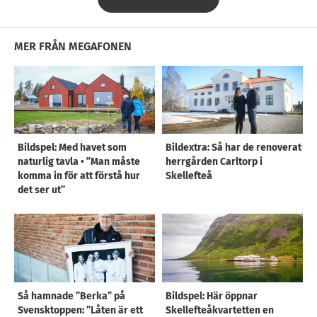
MER FRÅN MEGAFONEN
Bildspel: Med havet som
Bildextra: Så har de renoverat
naturlig tavla • ”Man måste
herrgården Carltorp i
komma in för att förstå hur
Skellefteå
det ser ut”
Så hamnade ”Berka” på
Bildspel: Här öppnar
Svensktoppen: ”Låten är ett
Skellefteåkvartetten en