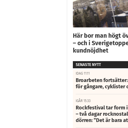
Här bor man högt ö
– och i Sverigetoppe
kundnöjdhet
SENASTE NYTT
IDAG 11:11
Broarbeten fortsätter
för gångare, cyklister 
IGÅR 15:33
Rockfestival tar form i
– två dagar rocknostalg
dörren: ”Det är bara 