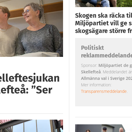
Skogen ska räcka till
Miljöpartiet vill ge
skogsägare större fr
Politiskt
reklammeddeland
Sponsor:
Miljöpartiet de g
Skellefteå
. Meddelandet är k
lleftesjukan
Allmänna val i Sverige 20
Mer information:
lefteå: ”Ser
Transparensmeddelande
.