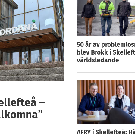
50 år av problemlös
blev Brokk i Skellef
världsledande
ellefteå –
välkomna”
AFRY i Skellefteå: H