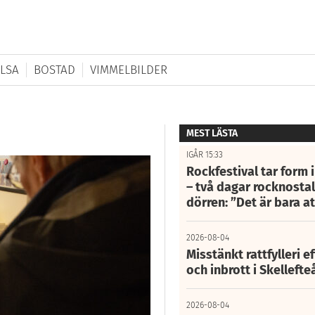
LSA
BOSTAD
VIMMELBILDER
MEST LÄSTA
IGÅR 15:33
Rockfestival tar form i
– två dagar rocknostalg
dörren: ”Det är bara 
2026-08-04
Misstänkt rattfylleri e
och inbrott i Skelleft
2026-08-04