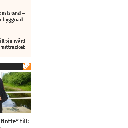
 om brand –
ur byggnad
ill sjukvård
i mitträcket
otte” till: