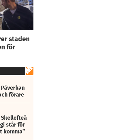
ver staden
n för
: Påverkan
och förare
 Skellefteå
i står för
att komma”