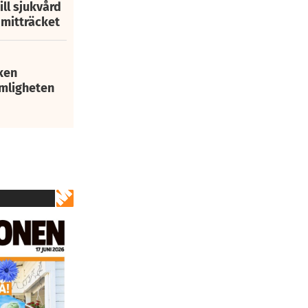
ill sjukvård
i mitträcket
ken
mligheten