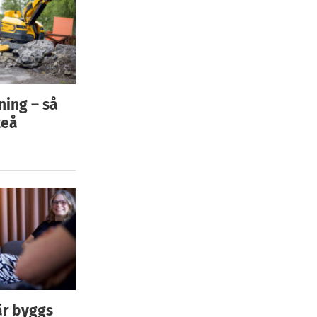
ning – så
teå
är byggs