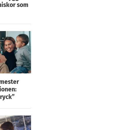
niskor som
emester
ionen:
ryck”