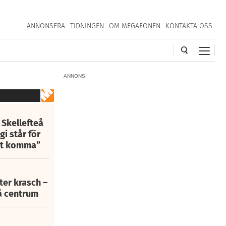
ANNONSERA
TIDNINGEN
OM MEGAFONEN
KONTAKTA OSS
ANNONS
 Skellefteå
i står för
att komma”
fter krasch –
eå centrum