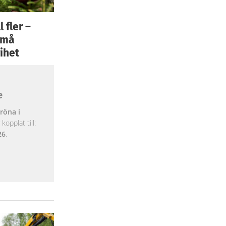
 fler –
 små
ihet
e
röna i
opplat till:
26
.