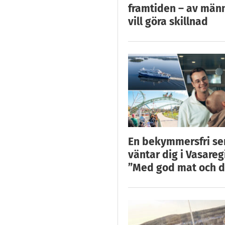
framtiden – av män
vill göra skillnad
En bekymmersfri s
väntar dig i Vasareg
”Med god mat och d