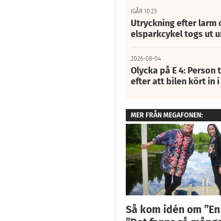
IGÅR 10:23
Utryckning efter larm
elsparkcykel togs ut 
2026-08-04
Olycka på E 4: Person t
efter att bilen kört in 
MER FRÅN MEGAFONEN:
Så kom idén om ”En fl