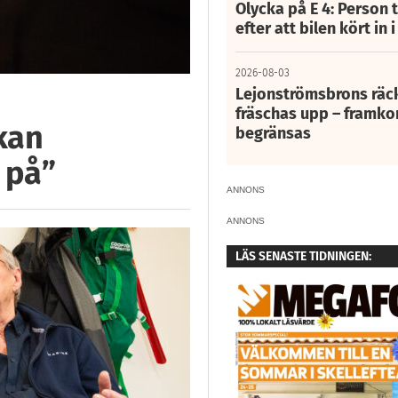
Olycka på E 4: Person t
efter att bilen kört in 
2026-08-03
Lejonströmsbrons räc
fräschas upp – framko
kan
begränsas
 på”
ANNONS
ANNONS
LÄS SENASTE TIDNINGEN: