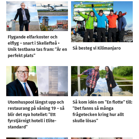
Flygande elfarkoster och
elflyg – snart i Skellefteå •
Så besteg vi Kilimanjaro
Unik testbana tas fram: ”Är en
perfekt plats”
Utomhuspool längst upp och
Så kom idén om ”En flotte” till:
restaurang på våning 19 – så
”Det fanns så många
blir det nya hotellet: ”Ett
frågetecken kring hur allt
fyrstjärnigt hotell i Elite-
skulle lösas”
standard”