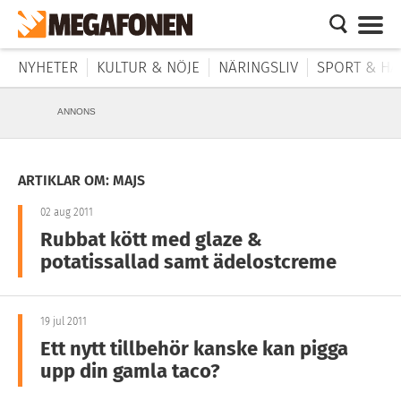
NYHETER
KULTUR & NÖJE
NÄRINGSLIV
SPORT & HÄ
ANNONS
ARTIKLAR OM: MAJS
02 aug 2011
Rubbat kött med glaze &
potatissallad samt ädelostcreme
19 jul 2011
Ett nytt tillbehör kanske kan pigga
upp din gamla taco?