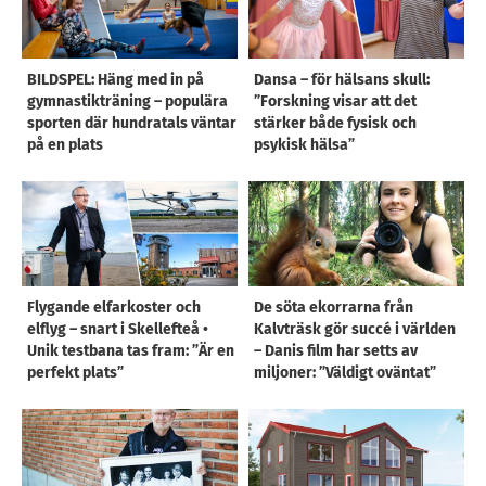
BILDSPEL: Häng med in på
Dansa – för hälsans skull:
gymnastikträning – populära
”Forskning visar att det
sporten där hundratals väntar
stärker både fysisk och
på en plats
psykisk hälsa”
Flygande elfarkoster och
De söta ekorrarna från
elflyg – snart i Skellefteå •
Kalvträsk gör succé i världen
Unik testbana tas fram: ”Är en
– Danis film har setts av
perfekt plats”
miljoner: ”Väldigt oväntat”