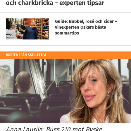
och charkbricka – experten tipsar
Guide: Bubbel, rosé och cider –
vinexperten Oskars bästa
sommartips
RÖSTER FRÅN SKELLEFTEÅ
Anna Laurila: Buss 210 mot Byske