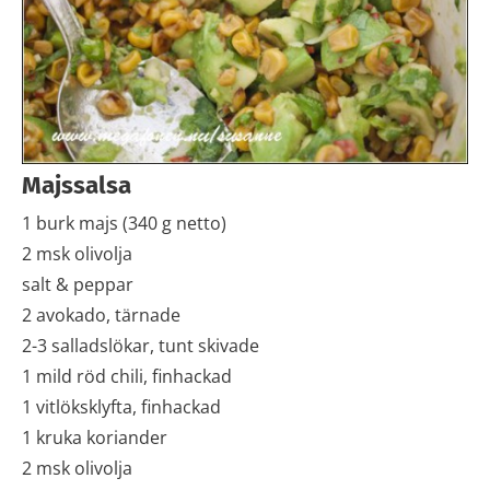
Majssalsa
1 burk majs (340 g netto)
2 msk olivolja
salt & peppar
2 avokado, tärnade
2-3 salladslökar, tunt skivade
1 mild röd chili, finhackad
1 vitlöksklyfta, finhackad
1 kruka koriander
2 msk olivolja