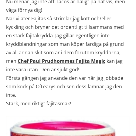
Nu menar jag inte att Tacos är dåligt på nåt vis, men
våga förnya dig!
När vi äter Fajitas så strimlar jag kött och/eller
kyckling och bryner det ordentligt tillsammans med
en stark fajitakrydda. Jag gillar egentligen inte
kryddblandningar som man köper färdiga på grund
av all annan skit som är i dem förutom kryddorna,
men
Chef Paul Prudhommes Fajita Magic
kan jag
inte vara utan. Den är sjukt god!
Första gången jag använde den var när jag jobbade
som kock på O´Learys och sen dess lämnar jag den
inte.
Stark, med riktigt fajitasmak!