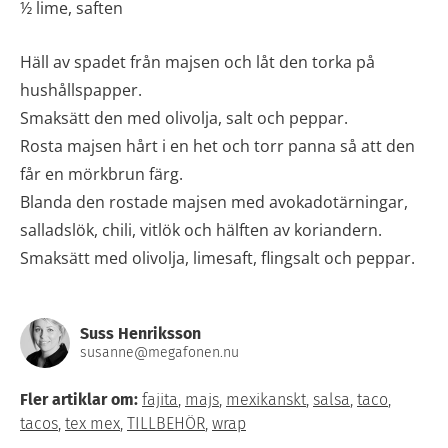
½ lime, saften
Häll av spadet från majsen och låt den torka på
hushållspapper.
Smaksätt den med olivolja, salt och peppar.
Rosta majsen hårt i en het och torr panna så att den
får en mörkbrun färg.
Blanda den rostade majsen med avokadotärningar,
salladslök, chili, vitlök och hälften av koriandern.
Smaksätt med olivolja, limesaft, flingsalt och peppar.
Suss Henriksson
susanne@megafonen.nu
Fler artiklar om:
fajita
,
majs
,
mexikanskt
,
salsa
,
taco
,
tacos
,
tex mex
,
TILLBEHÖR
,
wrap