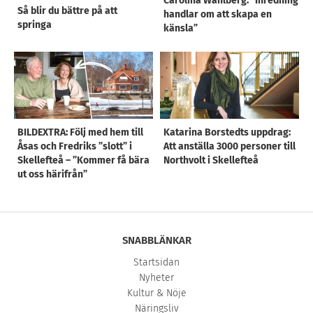
Carolina Wahlberg: ”Inredning
Så blir du bättre på att
handlar om att skapa en
springa
känsla”
BILDEXTRA: Följ med hem till
Katarina Borstedts uppdrag:
Åsas och Fredriks ”slott” i
Att anställa 3000 personer till
Skellefteå – ”Kommer få bära
Northvolt i Skellefteå
ut oss härifrån”
SNABBLÄNKAR
Startsidan
Nyheter
Kultur & Nöje
Näringsliv