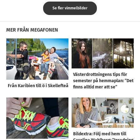
Se fler vimmelbilder
MER FRÅN MEGAFONEN
Västerdrottningens tips för
semester på hemmaplan: ”Det
Från Karibien till ö i Skellefteå
finns alltid mer att se”
Bildextra: Följ med hem till