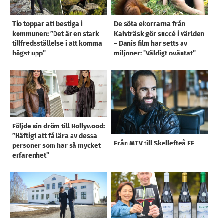
Tio toppar att bestiga i
De söta ekorrarna från
kommunen: ”Det är en stark
Kalvträsk gör succé i världen
tillfredsställelse i att komma
– Danis film har setts av
högst upp”
miljoner: ”Väldigt oväntat”
Följde sin dröm till Hollywood:
”Häftigt att få lära av dessa
Från MTV till Skellefteå FF
personer som har så mycket
erfarenhet”