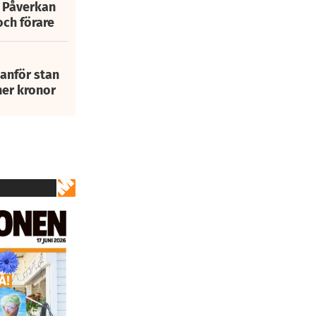
: Påverkan
och förare
tanför stan
ner kronor