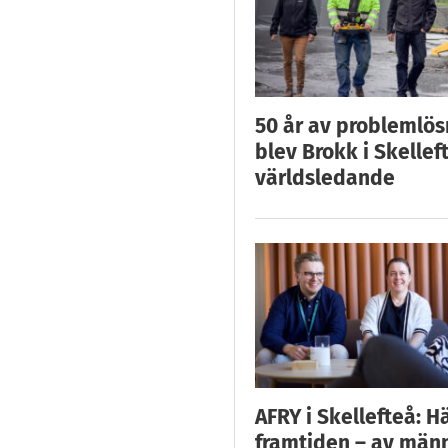
50 år av problemlös
blev Brokk i Skellef
världsledande
AFRY i Skellefteå: H
framtiden – av män