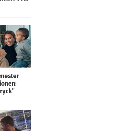
emester
ionen:
ryck”