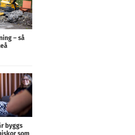
ning – så
teå
är byggs
niskor som