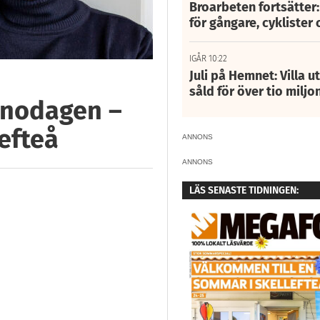
Broarbeten fortsätter
för gångare, cyklister 
IGÅR 10:22
Juli på Hemnet: Villa u
såld för över tio miljo
innodagen –
lefteå
ANNONS
ANNONS
LÄS SENASTE TIDNINGEN: