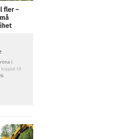
 fler –
 små
ihet
e
röna i
opplat till:
26
.