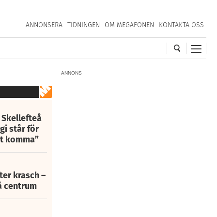
ANNONSERA
TIDNINGEN
OM MEGAFONEN
KONTAKTA OSS
ANNONS
 Skellefteå
i står för
att komma”
fter krasch –
eå centrum