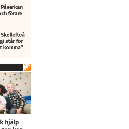
: Påverkan
och förare
 Skellefteå
i står för
att komma”
k hjälp