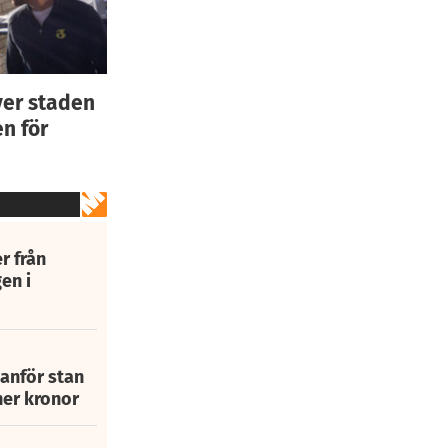
ver staden
n för
r från
en i
tanför stan
ner kronor