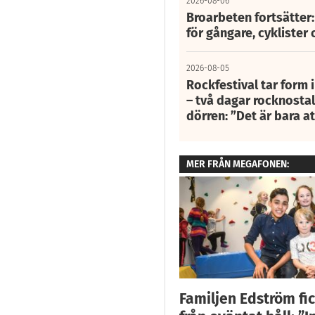
2026-08-06
Broarbeten fortsätter
för gångare, cyklister 
2026-08-05
Rockfestival tar form i
– två dagar rocknostalg
dörren: ”Det är bara 
MER FRÅN MEGAFONEN:
Familjen Edström fic