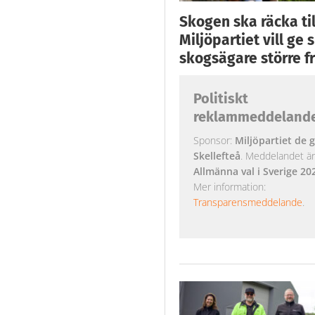
Skogen ska räcka till
Miljöpartiet vill ge
skogsägare större fr
Politiskt
reklammeddeland
Sponsor:
Miljöpartiet de g
Skellefteå
. Meddelandet är k
Allmänna val i Sverige 20
Mer information:
Transparensmeddelande
.