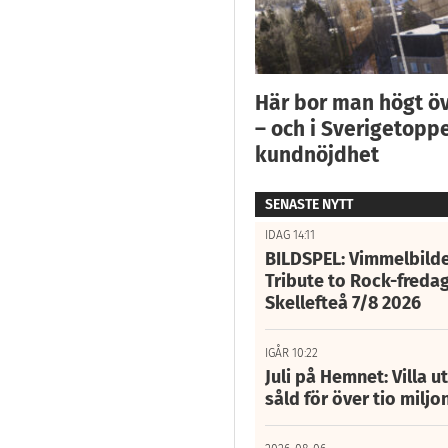
Här bor man högt ö
– och i Sverigetoppe
kundnöjdhet
SENASTE NYTT
IDAG 14:11
BILDSPEL: Vimmelbilde
Tribute to Rock-fredag
Skellefteå 7/8 2026
IGÅR 10:22
Juli på Hemnet: Villa u
såld för över tio miljo