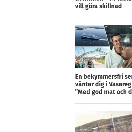
vill göra skillnad
En bekymmersfri s
väntar dig i Vasareg
”Med god mat och d