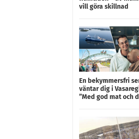
vill göra skillnad
En bekymmersfri s
väntar dig i Vasareg
”Med god mat och d