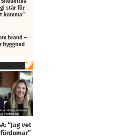
 Skellefteå
i står för
att komma”
 om brand –
ur byggnad
A: “Jag vet
 fördomar”