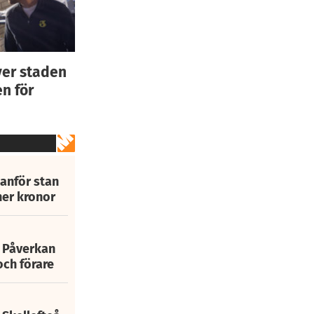
ver staden
n för
tanför stan
ner kronor
: Påverkan
och förare