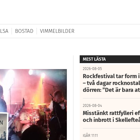
LSA
BOSTAD
VIMMELBILDER
MEST LÄSTA
2026-08-05
Rockfestival tar form i
– två dagar rocknostalg
dörren: ”Det är bara 
2026-08-04
Misstänkt rattfylleri e
och inbrott i Skelleft
IGÅR 11:11