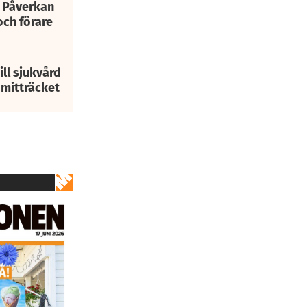
: Påverkan
och förare
ill sjukvård
i mitträcket