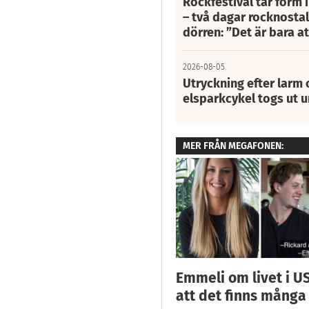
Rockfestival tar form i
– två dagar rocknostalg
dörren: ”Det är bara 
2026-08-05
Utryckning efter larm
elsparkcykel togs ut 
MER FRÅN MEGAFONEN:
Emmeli om livet i US
att det finns många