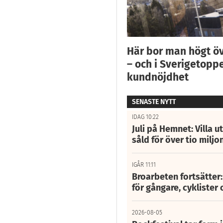
Här bor man högt ö
– och i Sverigetoppe
kundnöjdhet
SENASTE NYTT
IDAG 10:22
Juli på Hemnet: Villa u
såld för över tio miljo
IGÅR 11:11
Broarbeten fortsätter
för gångare, cyklister 
2026-08-05