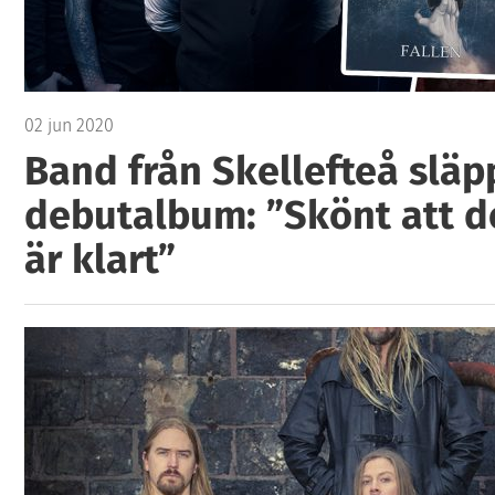
02 jun 2020
Band från Skellefteå släp
debutalbum: ”Skönt att d
är klart”