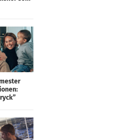
emester
ionen:
ryck”