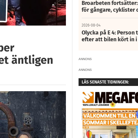
Broarbeten fortsätter
för gångare, cyklister 
2026-08-04
Olycka på E 4: Person t
efter att bilen kört in 
per
et äntligen
ANNONS
ANNONS
LÄS SENASTE TIDNINGEN: