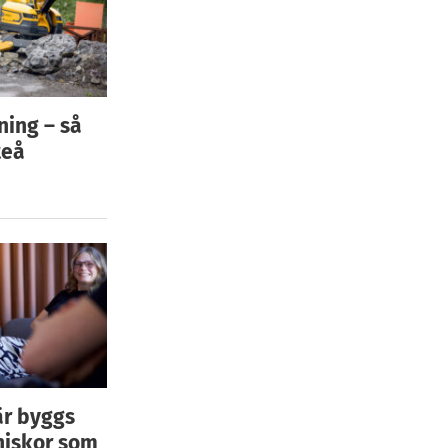
ning – så
teå
är byggs
niskor som