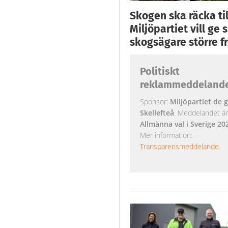
Skogen ska räcka till
Miljöpartiet vill ge
skogsägare större fr
Politiskt
reklammeddeland
Sponsor:
Miljöpartiet de g
Skellefteå
. Meddelandet är k
Allmänna val i Sverige 20
Mer information:
Transparensmeddelande
.