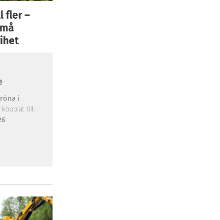
 fler –
 små
ihet
e
röna i
opplat till:
26
.