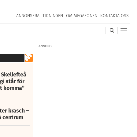
ANNONSERA
TIDNINGEN
OM MEGAFONEN
KONTAKTA OSS
ANNONS
 Skellefteå
i står för
att komma”
fter krasch –
eå centrum