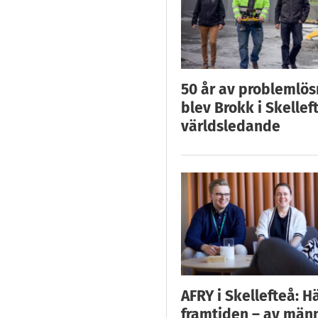
50 år av problemlös
blev Brokk i Skellef
världsledande
AFRY i Skellefteå: H
framtiden – av män