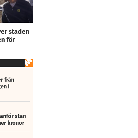
ver staden
n för
r från
en i
tanför stan
ner kronor