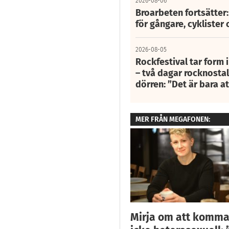
2026-08-06
Broarbeten fortsätter
för gångare, cyklister 
2026-08-05
Rockfestival tar form i
– två dagar rocknostalg
dörren: ”Det är bara 
MER FRÅN MEGAFONEN:
Mirja om att komma