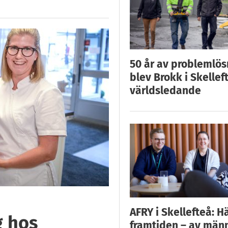
50 år av problemlös
blev Brokk i Skellef
världsledande
AFRY i Skellefteå: H
g hos
framtiden – av män