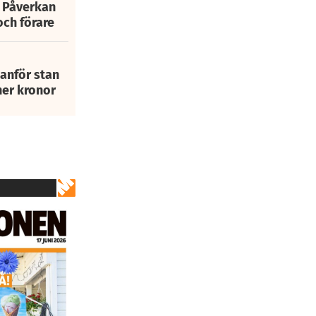
: Påverkan
och förare
tanför stan
ner kronor