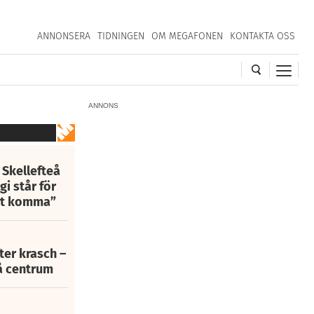
ANNONSERA
TIDNINGEN
OM MEGAFONEN
KONTAKTA OSS
ANNONS
 Skellefteå
i står för
att komma”
fter krasch –
eå centrum