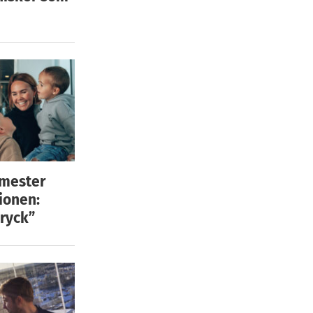
emester
ionen:
ryck”