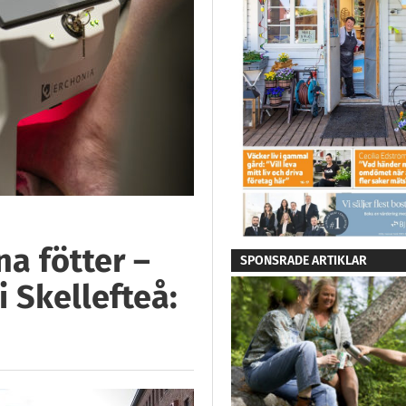
na fötter –
SPONSRADE ARTIKLAR
i Skellefteå: