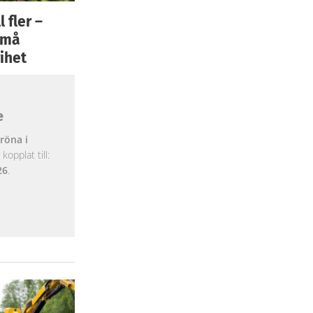
 fler –
 små
ihet
e
röna i
opplat till:
26
.