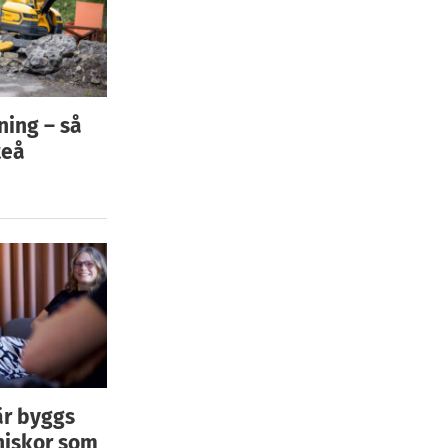
ning – så
teå
är byggs
niskor som