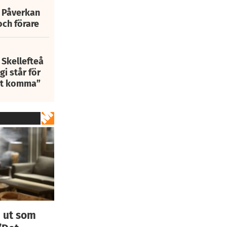
: Påverkan
och förare
 Skellefteå
i står för
att komma”
 ut som