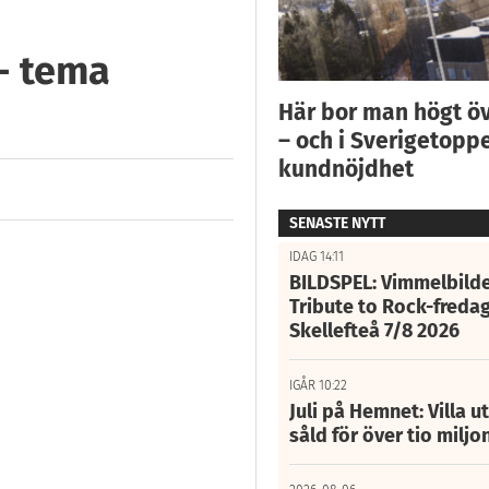
– tema
Här bor man högt ö
– och i Sverigetoppe
kundnöjdhet
SENASTE NYTT
IDAG 14:11
BILDSPEL: Vimmelbilde
Tribute to Rock-fredag
Skellefteå 7/8 2026
IGÅR 10:22
Juli på Hemnet: Villa u
såld för över tio miljo