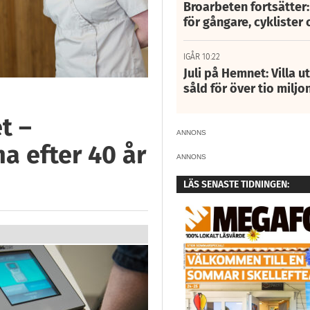
Broarbeten fortsätter
för gångare, cyklister 
IGÅR 10:22
Juli på Hemnet: Villa u
såld för över tio miljo
t –
ANNONS
na efter 40 år
ANNONS
LÄS SENASTE TIDNINGEN: