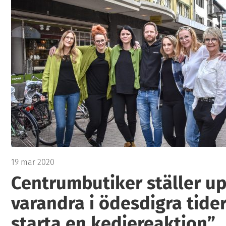
19 mar 2020
Centrumbutiker ställer up
varandra i ödesdigra tide
starta en kedjereaktion”