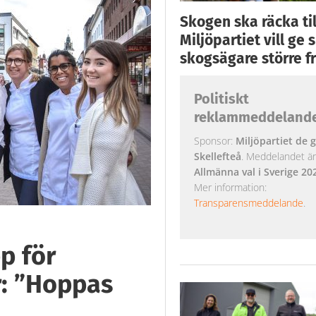
Skogen ska räcka till
Miljöpartiet vill ge
skogsägare större fr
Politiskt
reklammeddeland
Sponsor:
Miljöpartiet de g
Skellefteå
. Meddelandet är k
Allmänna val i Sverige 20
Mer information:
Transparensmeddelande
.
p för
r: ”Hoppas