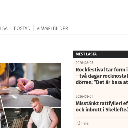
LSA
BOSTAD
VIMMELBILDER
MEST LÄSTA
2026-08-05
Rockfestival tar form i
– två dagar rocknostalg
dörren: ”Det är bara 
2026-08-04
Misstänkt rattfylleri e
och inbrott i Skelleft
IGÅR 11:11