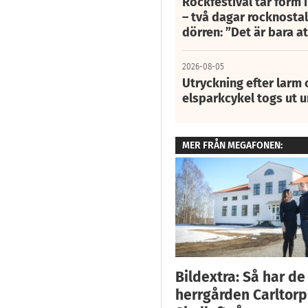
Rockfestival tar form i
– två dagar rocknostalg
dörren: ”Det är bara 
2026-08-05
Utryckning efter larm
elsparkcykel togs ut 
MER FRÅN MEGAFONEN:
Bildextra: Så har de
herrgården Carltorp 