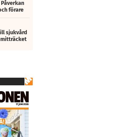
: Påverkan
och förare
ill sjukvård
i mitträcket