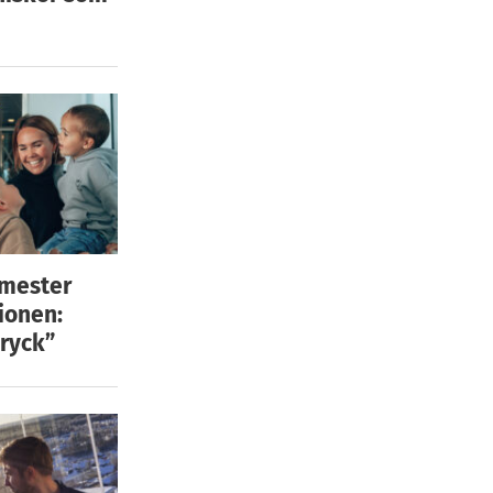
emester
ionen:
ryck”