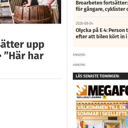
Broarbeten fortsätter
för gångare, cyklister 
2026-08-04
Olycka på E 4: Person t
efter att bilen kört in 
sätter upp
• ”Här har
ANNONS
ANNONS
LÄS SENASTE TIDNINGEN: