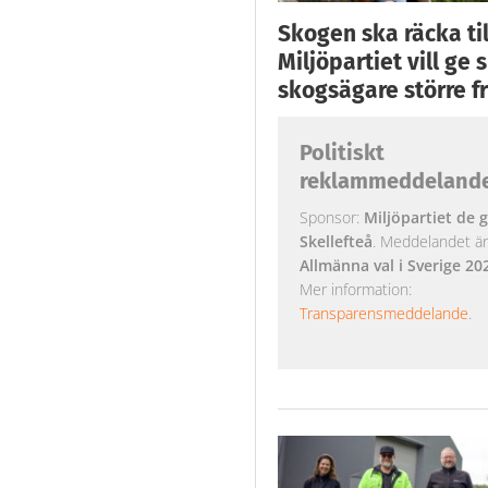
Skogen ska räcka till
Miljöpartiet vill ge
skogsägare större fr
Politiskt
reklammeddeland
Sponsor:
Miljöpartiet de g
Skellefteå
. Meddelandet är k
Allmänna val i Sverige 20
Mer information:
Transparensmeddelande
.