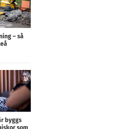
ning – så
teå
är byggs
niskor som