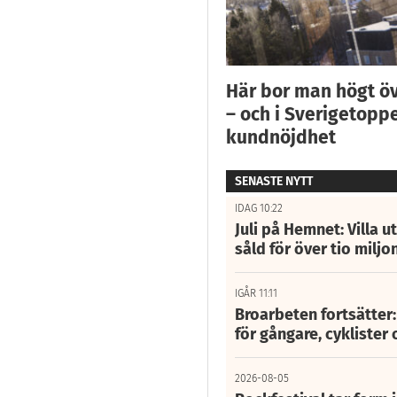
Här bor man högt ö
– och i Sverigetoppe
kundnöjdhet
SENASTE NYTT
IDAG 10:22
Juli på Hemnet: Villa u
såld för över tio miljo
IGÅR 11:11
Broarbeten fortsätter
för gångare, cyklister 
2026-08-05