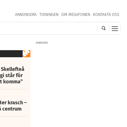
ANNONSERA
TIDNINGEN
OM MEGAFONEN
KONTAKTA OSS
ANNONS
 Skellefteå
i står för
att komma”
fter krasch –
eå centrum