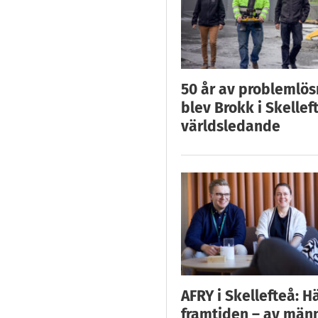
50 år av problemlös
blev Brokk i Skellef
världsledande
AFRY i Skellefteå: H
framtiden – av män