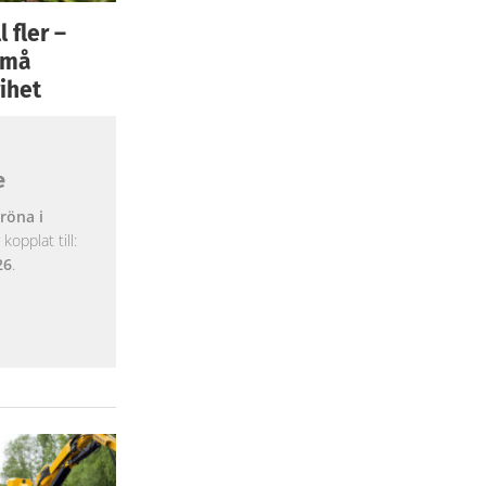
 fler –
 små
ihet
e
röna i
opplat till:
26
.