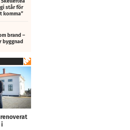
 Skellefteå
i står för
att komma”
 om brand –
ur byggnad
 renoverat
i