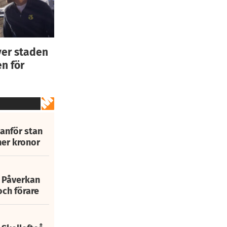
ver staden
n för
tanför stan
ner kronor
: Påverkan
och förare