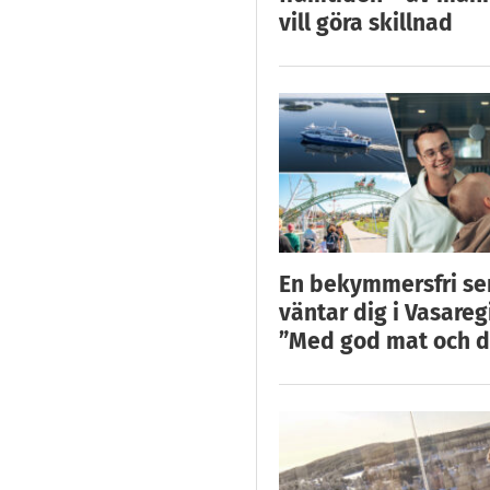
vill göra skillnad
En bekymmersfri s
väntar dig i Vasareg
”Med god mat och d