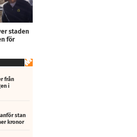
ver staden
n för
r från
en i
tanför stan
ner kronor