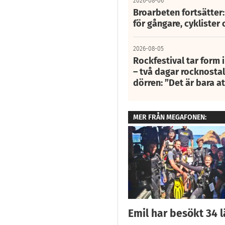
2026-08-06
Broarbeten fortsätter
för gångare, cyklister 
2026-08-05
Rockfestival tar form i
– två dagar rocknostalg
dörren: ”Det är bara 
MER FRÅN MEGAFONEN:
Emil har besökt 34 