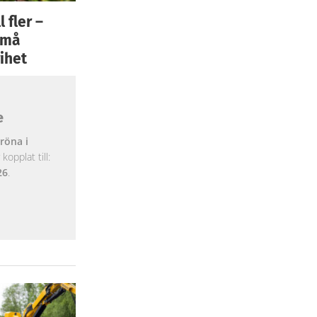
 fler –
 små
ihet
e
röna i
opplat till:
26
.