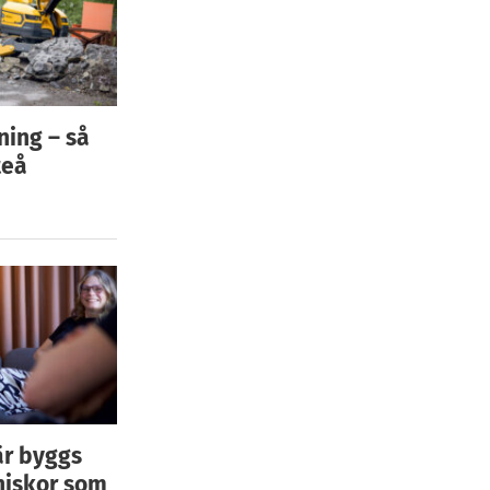
ning – så
teå
är byggs
niskor som