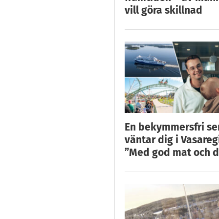
vill göra skillnad
En bekymmersfri s
väntar dig i Vasareg
”Med god mat och d