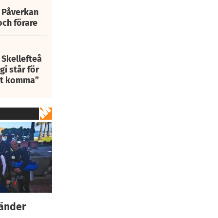
: Påverkan
och förare
 Skellefteå
i står för
att komma”
länder