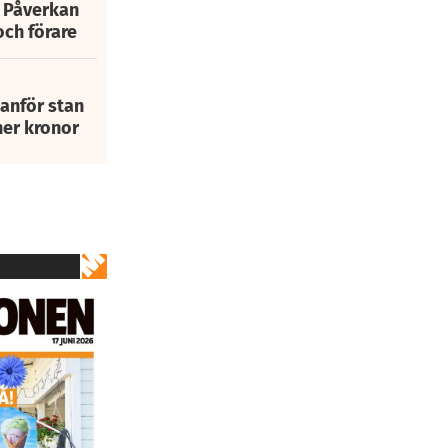
: Påverkan
och förare
tanför stan
ner kronor