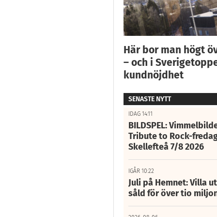
Här bor man högt ö
– och i Sverigetoppe
kundnöjdhet
SENASTE NYTT
IDAG 14:11
BILDSPEL: Vimmelbilde
Tribute to Rock-fredag
Skellefteå 7/8 2026
IGÅR 10:22
Juli på Hemnet: Villa u
såld för över tio miljo