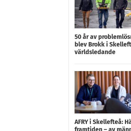
50 år av problemlös
blev Brokk i Skellef
världsledande
AFRY i Skellefteå: H
framtiden – av män