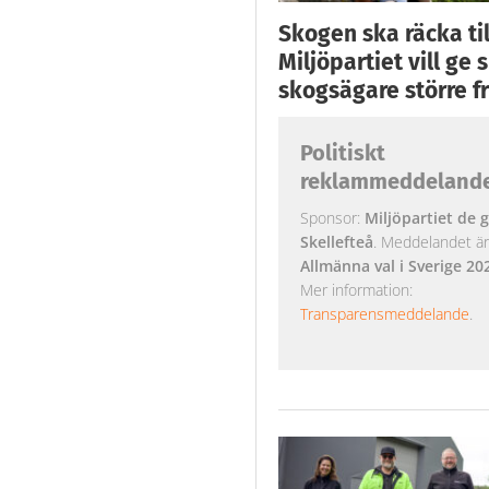
Skogen ska räcka till
Miljöpartiet vill ge
skogsägare större fr
Politiskt
reklammeddeland
Sponsor:
Miljöpartiet de g
Skellefteå
. Meddelandet är k
Allmänna val i Sverige 20
Mer information:
Transparensmeddelande
.