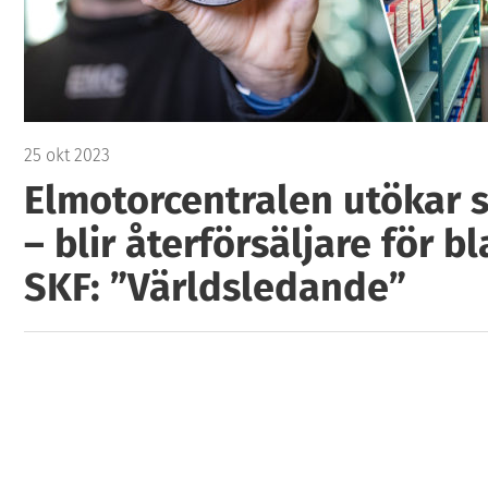
25 okt 2023
Elmotorcentralen utökar s
– blir återförsäljare för 
SKF: ”Världsledande”