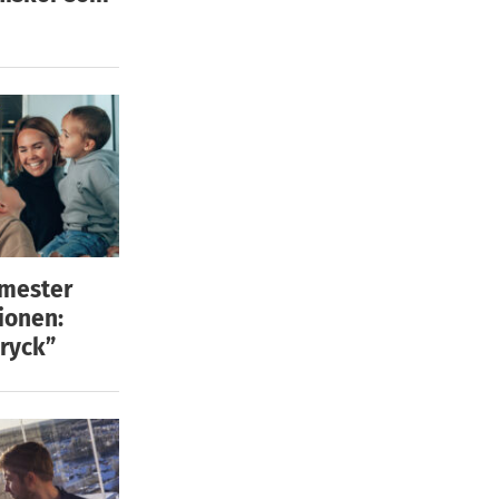
emester
ionen:
ryck”