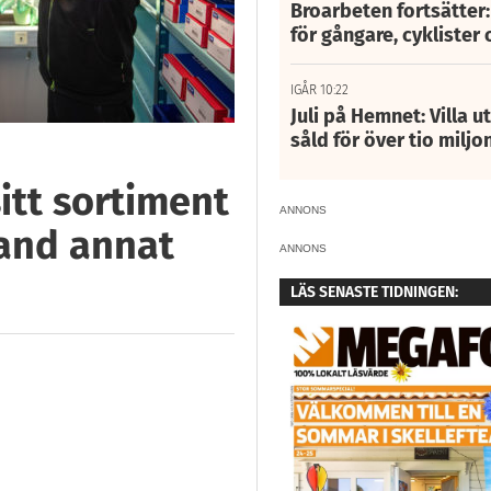
Broarbeten fortsätter
för gångare, cyklister 
IGÅR 10:22
Juli på Hemnet: Villa u
såld för över tio miljo
itt sortiment
ANNONS
bland annat
ANNONS
LÄS SENASTE TIDNINGEN: