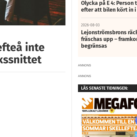
Olycka på E 4: Person t
efter att bilen kört in 
2026-08-03
Lejonströmsbrons räc
fräschas upp – framko
fteå inte
begränsas
kssnittet
ANNONS
ANNONS
LÄS SENASTE TIDNINGEN: