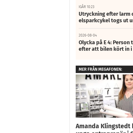
IGÅR 10:23
Utryckning efter larm
elsparkcykel togs ut 
2026-08-04
Olycka på E 4: Person t
efter att bilen kört in 
MER FRÅN MEGAFONEN:
Amanda Klingstedt b