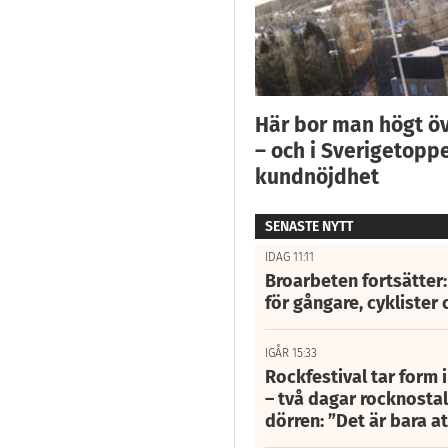
Här bor man högt ö
– och i Sverigetoppe
kundnöjdhet
SENASTE NYTT
IDAG 11:11
Broarbeten fortsätter
för gångare, cyklister 
IGÅR 15:33
Rockfestival tar form i
– två dagar rocknostalg
dörren: ”Det är bara 