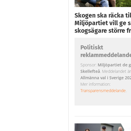
Skogen ska räcka till
Miljöpartiet vill ge
skogsägare större fr
Politiskt
reklammeddeland
Sponsor:
Miljöpartiet de g
Skellefteå
. Meddelandet är k
Allmänna val i Sverige 20
Mer information:
Transparensmeddelande
.