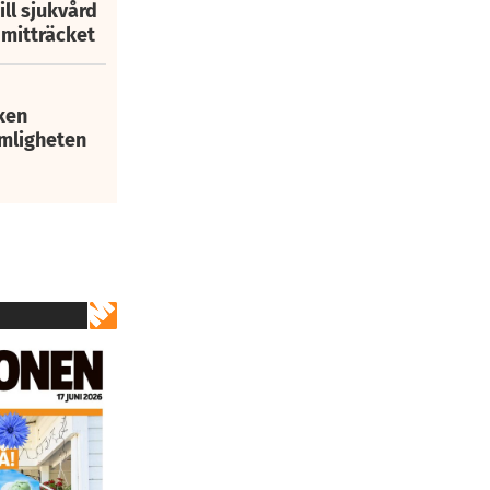
ill sjukvård
i mitträcket
ken
mligheten