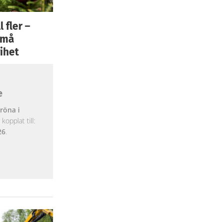
 fler –
 små
ihet
e
röna i
opplat till:
26
.