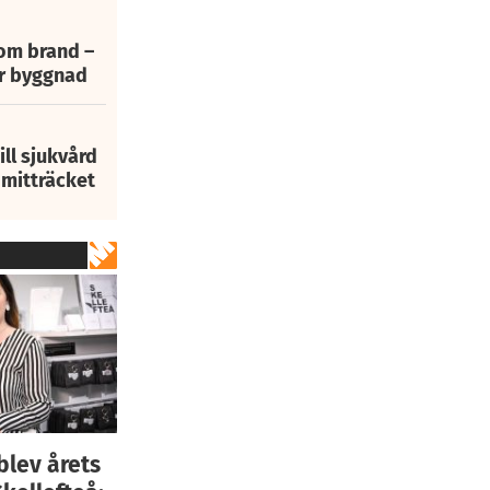
 om brand –
ur byggnad
ill sjukvård
i mitträcket
lev årets