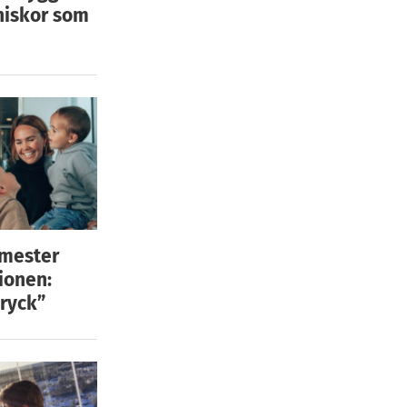
niskor som
emester
ionen:
ryck”