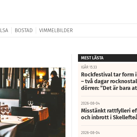
LSA
BOSTAD
VIMMELBILDER
MEST LÄSTA
IGÅR 15:33
Rockfestival tar form i
– två dagar rocknostalg
dörren: ”Det är bara 
2026-08-04
Misstänkt rattfylleri e
och inbrott i Skelleft
2026-08-04