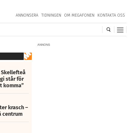
ANNONSERA
TIDNINGEN
OM MEGAFONEN
KONTAKTA OSS
ANNONS
 Skellefteå
i står för
att komma”
fter krasch –
eå centrum