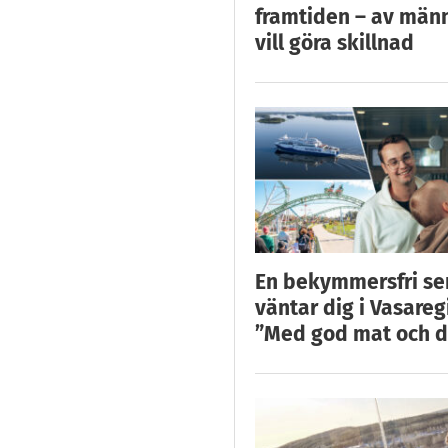
framtiden – av män
vill göra skillnad
En bekymmersfri s
väntar dig i Vasareg
”Med god mat och d