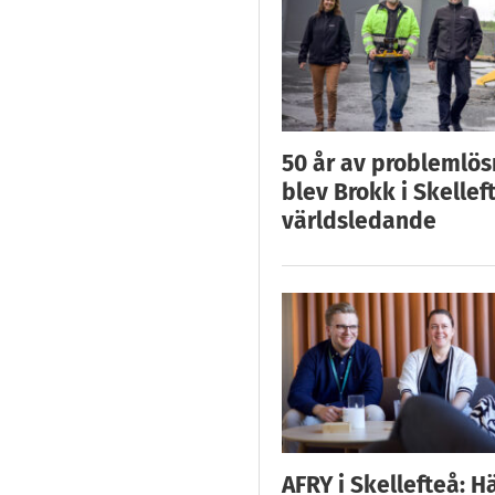
50 år av problemlös
blev Brokk i Skellef
världsledande
AFRY i Skellefteå: H