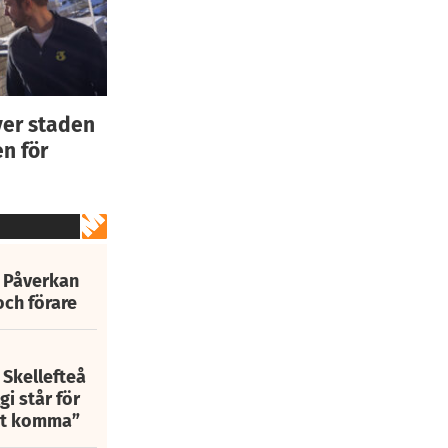
ver staden
n för
: Påverkan
och förare
 Skellefteå
i står för
att komma”