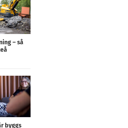
ning – så
teå
är byggs