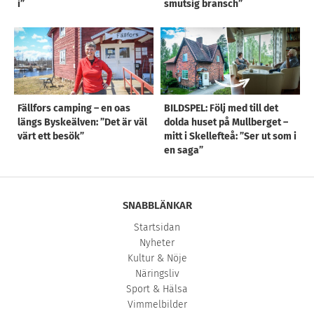
i”
smutsig bransch”
Fällfors camping – en oas
BILDSPEL: Följ med till det
längs Byskeälven: ”Det är väl
dolda huset på Mullberget –
värt ett besök”
mitt i Skellefteå: ”Ser ut som i
en saga”
SNABBLÄNKAR
Startsidan
Nyheter
Kultur & Nöje
Näringsliv
Sport & Hälsa
Vimmelbilder