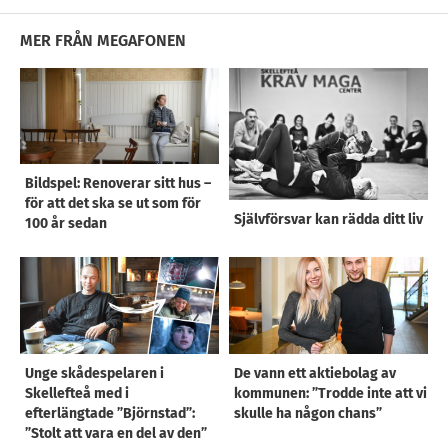
MER FRÅN MEGAFONEN
Bildspel: Renoverar sitt hus –
för att det ska se ut som för
Självförsvar kan rädda ditt liv
100 år sedan
Unge skådespelaren i
De vann ett aktiebolag av
Skellefteå med i
kommunen: ”Trodde inte att vi
efterlängtade ”Björnstad”:
skulle ha någon chans”
”Stolt att vara en del av den”