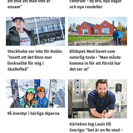
att inse att man inte är
centrum – ny bro, nya vägar
ensam”
och nya rondeller
Stockholm var inte för Robin:
Bildspel: Med havet som
”Insett att det finns mer
naturlig tavla • ”Man måste
livskvalité för mig i
komma in för att förstå hur
Skellefteå”
det ser ut”
På äventyr i härliga Alperna
Kärleken tog Louis till
Sverige: ”Det är en fin stad –